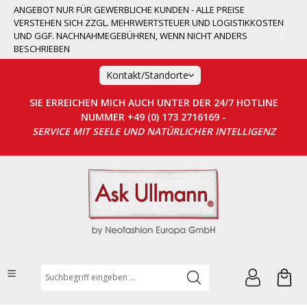
ANGEBOT NUR FÜR GEWERBLICHE KUNDEN - ALLE PREISE
alt springen
VERSTEHEN SICH ZZGL. MEHRWERTSTEUER UND LOGISTIKKOSTEN
UND GGF. NACHNAHMEGEBÜHREN, WENN NICHT ANDERS
BESCHRIEBEN
Kontakt/Standorte
SIE ERREICHEN MICH AUCH UNTER DER 24/7 HOTLINE
NUMMER +49 (0) 173 2716169 -
SERVICE MIT SEELE UND NATÜRLICHER INTELLIGENZ
Suchbegriff eingeben ...