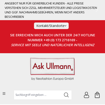
ANGEBOT NUR FÜR GEWERBLICHE KUNDEN - ALLE PREISE
alt springen
VERSTEHEN SICH ZZGL. MEHRWERTSTEUER UND LOGISTIKKOSTEN
UND GGF. NACHNAHMEGEBÜHREN, WENN NICHT ANDERS
BESCHRIEBEN
Kontakt/Standorte
SIE ERREICHEN MICH AUCH UNTER DER 24/7 HOTLINE
NUMMER +49 (0) 173 2716169 -
SERVICE MIT SEELE UND NATÜRLICHER INTELLIGENZ
Suchbegriff eingeben ...