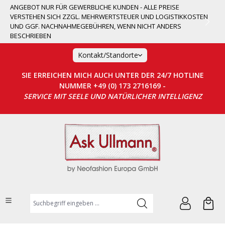
ANGEBOT NUR FÜR GEWERBLICHE KUNDEN - ALLE PREISE
alt springen
VERSTEHEN SICH ZZGL. MEHRWERTSTEUER UND LOGISTIKKOSTEN
UND GGF. NACHNAHMEGEBÜHREN, WENN NICHT ANDERS
BESCHRIEBEN
Kontakt/Standorte
SIE ERREICHEN MICH AUCH UNTER DER 24/7 HOTLINE
NUMMER +49 (0) 173 2716169 -
SERVICE MIT SEELE UND NATÜRLICHER INTELLIGENZ
Suchbegriff eingeben ...