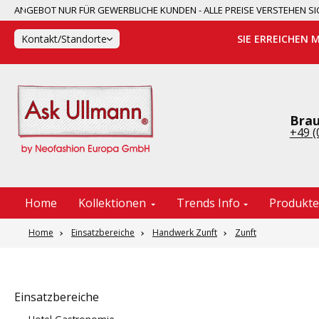
ANGEBOT NUR FÜR GEWERBLICHE KUNDEN - ALLE PREISE VERSTEHEN
springen
Zur Hauptnavigation springen
Kontakt/Standorte
SIE ERREICHEN 
Brau
+49 (
Home
Kollektionen
Trends Info
Produkt
Home
Einsatzbereiche
Handwerk Zunft
Zunft
Einsatzbereiche