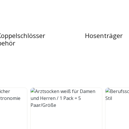
Koppelschlösser
Hosenträger
behör