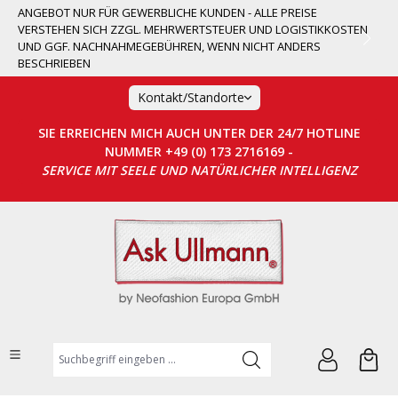
ANGEBOT NUR FÜR GEWERBLICHE KUNDEN - ALLE PREISE
alt springen
VERSTEHEN SICH ZZGL. MEHRWERTSTEUER UND LOGISTIKKOSTEN
UND GGF. NACHNAHMEGEBÜHREN, WENN NICHT ANDERS
BESCHRIEBEN
Kontakt/Standorte
SIE ERREICHEN MICH AUCH UNTER DER 24/7 HOTLINE
NUMMER +49 (0) 173 2716169 -
SERVICE MIT SEELE UND NATÜRLICHER INTELLIGENZ
Suchbegriff eingeben ...