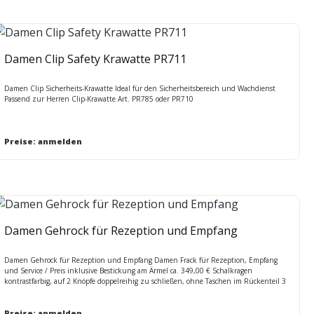
Damen Clip Safety Krawatte PR711
Damen Clip Sicherheits-Krawatte Ideal für den Sicherheitsbereich und Wachdienst
Passend zur Herren Clip-Krawatte Art. PR785 oder PR710
Preise: anmelden
Damen Gehrock für Rezeption und Empfang
Damen Gehrock für Rezeption und Empfang Damen Frack für Rezeption, Empfang
und Service / Preis inklusive Bestickung am Ärmel ca. 349,00 € Schalkragen
kontrastfarbig, auf 2 Knöpfe doppelreihig zu schließen, ohne Taschen im Rückenteil 3
Falten mit 2 Knöpfen verschiedene Stoffe und Farben möglich, unter anderem: 54%
PES 44% Wolle 2% Lycra, leichte, strapazierfähige und weiche Qualität Bitte rufen Sie
uns an, weil MINDESTMENGENABNAHME bei diesem Artikel Lieferzeit ca. 45 Tage,
Preise: anmelden