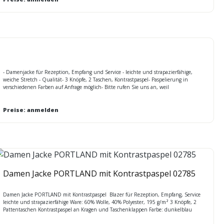
Sonderfertigungen mit individueller Ausstattung / Preis auf Anfrage Pflege: chemisch
reinigen
- Damenjacke für Rezeption, Empfang und Service - leichte und strapazierfähige,
weiche Stretch - Qualität- 3 Knöpfe, 2 Taschen, Kontrastpaspel- Paspelierung in
verschiedenen Farben auf Anfrage möglich- Bitte rufen Sie uns an, weil
MINDESTMENGENABNAHME bei diesem Artikel- Lieferzeit ca. 4 – 6 Wochen,
Sonderfertigungen mit individueller Ausstattung / Preis auf Anfrage - Maßtabelle NOR
Preise: anmelden
Damen Jacke PORTLAND mit Kontrastpaspel 02785
Damen Jacke PORTLAND mit Kontrastpaspel Blazer für Rezeption, Empfang, Service
leichte und strapazierfähige Ware: 60% Wolle, 40% Polyester, 195 g/m² 3 Knöpfe, 2
Pattentaschen Kontrastpaspel an Kragen und Taschenklappen Farbe: dunkelblau
Größen: XS - 2XL