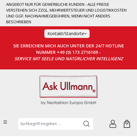
ANGEBOT NUR FÜR GEWERBLICHE KUNDEN - ALLE PREISE
alt springen
VERSTEHEN SICH ZZGL. MEHRWERTSTEUER UND LOGISTIKKOSTEN
UND GGF. NACHNAHMEGEBÜHREN, WENN NICHT ANDERS
BESCHRIEBEN
Kontakt/Standorte
SIE ERREICHEN MICH AUCH UNTER DER 24/7 HOTLINE
NUMMER +49 (0) 173 2716169 -
SERVICE MIT SEELE UND NATÜRLICHER INTELLIGENZ
Suchbegriff eingeben ...