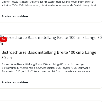
Dinner - Weste ist nach traditioneller Art geschnitten aus Mikrokammgarn gefertigt
mit einer Teflon®-Finish versehen, die eine schmutzabweisende Beschichtung bietet
chemische Reinigung Größen (42-60,24-32,98-122)
Preise: anmelden
%
Rabatt
Bistroschürze Basic mittellang Breite 100 cm x Länge
80 cm
Bistroschürze Basic mittellang Breite 100 cm x Länge 80 cm – Hochwertige
Bistroschürze für Gastronomie & Service Version: 65% Polyester 35% Baumwolle
Grammatur: 220 g/m² Stoffbänder. waschen 90 Grad in verschiedenen weiteren
Qualitäten lieferbar: Version: 142 11 09 in Nadelstreifen Farbe: schwarz/weiß gestreift
100% Baumwolle Grammatur: 230 g/m² Waschen 75°C Version: 100% Baumwolle
Farbe: weiß Grammatur: 230 g/m² Waschen 90°C
Preise: anmelden