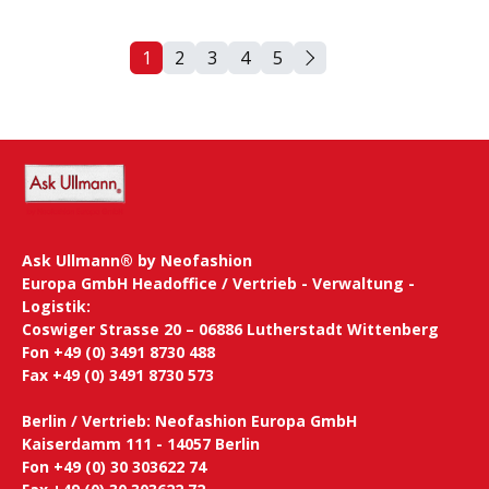
1
2
3
4
5
Seite
Seite
Seite
Seite
Seite
Ask Ullmann® by Neofashion
Europa GmbH Headoffice / Vertrieb - Verwaltung -
Logistik:
Coswiger Strasse 20 – 06886 Lutherstadt Wittenberg
Fon +49 (0) 3491 8730 488
Fax +49 (0) 3491 8730 573
Berlin / Vertrieb: Neofashion Europa GmbH
Kaiserdamm 111 - 14057 Berlin
Fon +49 (0) 30 303622 74