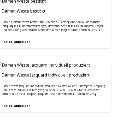
Damen Weste bestickt
Damen Uniform Weste bestickt für Rezeption, Empfang und Service individuelle
Fertigung mit Mindestbestellmengen klassischer Schnitt mit Metallknöpfen, Paspel
und Bestickung verschiedene Stoffe und Farben möglich unter anderem: 54% PES
44% Wolle 2% Lycra, leichte, strapazierfähige und weiche Qualität Sonderfertigungen
mit individueller Ausstattung / Preis auf Anfrage / Lieferzeit ca. 45 Tage Pflege:
chemisch reinigen
Preise: anmelden
Damen Weste Jacquard individuell produziert
Damen Weste Jacquard individuell produziert Damen Weste für Rezeption, Empfang
und Service individuelle Fertigung Preise ca. 109,00 - 129,00 € Netto klassischer
Schnitt mit 4 Metallknöpfen, Jacquard Dessin im Vorderteil, Rücken einfarbig
verschiedene Stoffe, Farben und Dessins möglich Sonderfertigungen mit individueller
Ausstattung / Preis auf Anfrage / Lieferzeit ca. 45 Tage Pflege: chemisch reinigen
Größen 34 - 54
Preise: anmelden