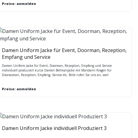
Preise: anmelden
Damen Uniform Jacke für Event, Doorman, Rezeption,
Empfang und Service
Damen Uniform Jacke für Event, Doorman, Rezeption, Empfang und Service
individuell produziert kurze Damen Bellmanjacke mit Mandarin Kragen für
Doorwoman, Rezeption, Empfang, Service etc. Bitte rufen Sie uns an, weil
MINDESTMENGENABNAHME bei diesem Artikel Sonderfertigungen mit individueller
Ausstattung / Preis auf Anfrage hier: ca. Preis Rückenlänge ca. 53 cm 2 Seitentaschen,
Gold- bzw. Silber-Trim doppelreihige Knopfleiste mit Metallknöpfen gold- bzw.
Preise: anmelden
silberfarben individuelle Fertigung : Verschiedene Stoffe und Farben möglich. Unter
anderem: hier: 54% PES 44% Wolle 2% Lycra, Weicher strapazierfähiger Stoff / Farbe
rot und royal blau 80% PES, 20% Wolle leichte, strapazierfähige und weiche Stretch -
Qualität Größen 34 - 54 Lieferzeit ca. 45 Tage
Damen Uniform Jacke individuell Produziert 3