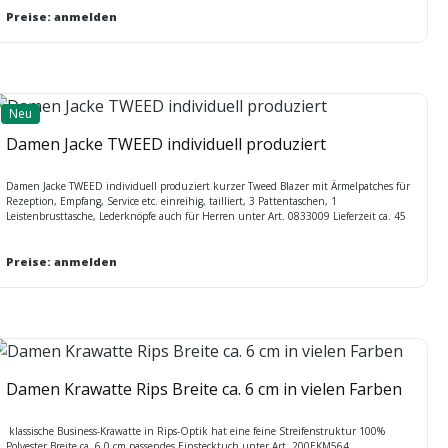
Preise: anmelden
Neu
Damen Jacke TWEED individuell produziert
Damen Jacke TWEED individuell produziert kurzer Tweed Blazer mit Ärmelpatches für
Rezeption, Empfang, Service etc. einreihig, tailliert, 3 Pattentaschen, 1
Leistenbrusttasche, Lederknöpfe auch für Herren unter Art. 0833009 Lieferzeit ca. 45
Tage individuelle Fertigung : Verschiedene Stoffe und Farben möglich. Unter anderem:
leichte und strapazierfähige und weiche Stretch - Qualität Größen 34 - 54
Sonderfertigungen mit individueller Ausstattung / Preis auf Anfrage
Preise: anmelden
Damen Krawatte Rips Breite ca. 6 cm in vielen Farben
klassische Business-Krawatte in Rips-Optik hat eine feine Streifenstruktur 100%
Polyester Breite ca. 6,0 cm passendes Einstecktuch unter Art. 200EKM564