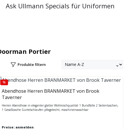
Ask Ullmann Specials für Uniformen
Doorman Portier
Produkte filtern
%
Rabatt
Abendhose Herren BRANMARKET von Brook
Taverner
Herren Abendhose in eleganter glatter Wollmischqualität 1 Bundfalte 2 Seitentaschen,
1 Gesäßtasche Gürtelschlaufen pflegeleicht, maschinenwaschbar
Preise: anmelden