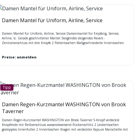
Damen Mantel für Uniform, Airline, Service
Damen Mantel für Uniform, Airline, Service Damenmantel für Empfang, Service,
Airline, tc. Gerade geschnittener Mantel Steigendes steigendes Revers -
Zentralverschluss mit drei Knöpfe 2 Pattentaschen Maßgeschneiderte Innentaschen
Vollständig im gleichen Farbton wie der Mantel gefüttert Geteilte, maßgeschneiderte
Ärmel mit zwei Lagen Rückenschlitz für zusätzlichen Komfort Erhältlich in zwei
Farben SCHWARZ und MARINE Größen: 36-54
Preise: anmelden
Tipp
Damen Regen-Kurzmantel WASHINGTON von Brook
Taverner
Damen Regen-Kurzmantel WASHINGTON von Brook Taverner 5-Knopf verdeckte
Knopfleiste mit Reißverschluss wasserabweisend Rückenschlitz 2 Leistentaschen
gestepptes Innenfutter 2 Innentaschen Kragen mit verdeckter Kapuze Manschette mit
Ärmelriegel Teilungsnähte am Vorderteil maschinenwaschbar Maßtabelle BT 34 - 52
Regular (UK 6 - 24 regular) Rückenlänge bei Gr. 40R = 93cm