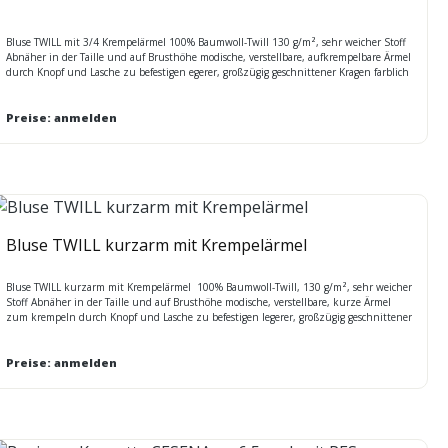
Bluse TWILL mit 3/4 Krempelärmel 100% Baumwoll-Twill 130 g/m², sehr weicher Stoff
Abnäher in der Taille und auf Brusthöhe modische, verstellbare, aufkrempelbare Ärmel
durch Knopf und Lasche zu befestigen egerer, großzügig geschnittener Kragen farblich
passendes Nackenband m. Fischgrätmuster 2 aufgesetzte Brusttaschen m. Klappe und
Knopf eckige Manschetten mit 2 Knöpfen abgerundeter Saum verfügbare Größen XS -
2XL
Preise: anmelden
Bluse TWILL kurzarm mit Krempelärmel
Bluse TWILL kurzarm mit Krempelärmel 100% Baumwoll-Twill, 130 g/m², sehr weicher
Stoff Abnäher in der Taille und auf Brusthöhe modische, verstellbare, kurze Ärmel
zum krempeln durch Knopf und Lasche zu befestigen legerer, großzügig geschnittener
Kragen farblich passendes Nackenband m. Fischgrätmuster 2 aufgesetzte Brusttaschen
m. Klappe und Knopf verfügabre Größen XS - 2XL
Preise: anmelden