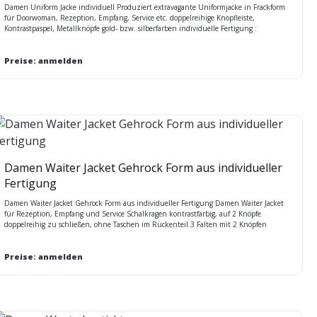
Damen Uniform Jacke individuell Produziert extravagante Uniformjacke in Frackform
für Doorwoman, Rezeption, Empfang, Service etc. doppelreihige Knopfleiste,
Kontrastpaspel, Metallknöpfe gold- bzw. silberfarben individuelle Fertigung :
Verschiedene Stoffe und Farben möglich. Unter anderem: 54% PES 44% Wolle 2%
Lycra, Weicher strapazierfähiger Stoff / Farbe rot und royal blau 80% PES, 20% Wolle
leichte, strapazierfähige und weiche Stretch - Qualität Sonderfertigungen mit
Preise: anmelden
individueller Ausstattung / Preis auf Anfrage Lieferzeit ca. 45 Tage
Damen Waiter Jacket Gehrock Form aus individueller
Fertigung
Damen Waiter Jacket Gehrock Form aus individueller Fertigung Damen Waiter Jacket
für Rezeption, Empfang und Service Schalkragen kontrastfarbig, auf 2 Knöpfe
doppelreihig zu schließen, ohne Taschen im Rückenteil 3 Falten mit 2 Knöpfen
verschiedene Stoffe und Farben möglich unter anderem: 54% PES 44% Wolle 2% Lycra,
leichte, strapazierfähige und weiche Qualität Bitte rufen Sie uns an, weil
MINDESTMENGENABNAHME bei diesem Artikel Lieferzeit ca. 45 Tage,
Preise: anmelden
Sonderfertigungen mit individueller Ausstattung / Preis auf Anfrage Pflege: chemisch
reinigen