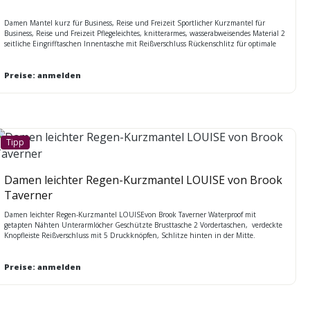
Damen Mantel kurz für Business, Reise und Freizeit Sportlicher Kurzmantel für
Business, Reise und Freizeit Pflegeleichtes, knitterarmes, wasserabweisendes Material 2
seitliche Eingrifftaschen Innentasche mit Reißverschluss Rückenschlitz für optimale
Bewegungsfreiheit femininer Schnitt
Preise: anmelden
Tipp
Damen leichter Regen-Kurzmantel LOUISE von Brook
Taverner
Damen leichter Regen-Kurzmantel LOUISEvon Brook Taverner Waterproof mit
getapten Nähten Unterarmlöcher Geschützte Brusttasche 2 Vordertaschen, verdeckte
Knopfleiste Reißverschluss mit 5 Druckknöpfen, Schlitze hinten in der Mitte.
Reißverschlussschieber auch in anderen Farben erhältlich Rückenlange in Gr. 40 = 86
cm Farben: marine A, schwarz D Größen (34-52) regular:
Preise: anmelden