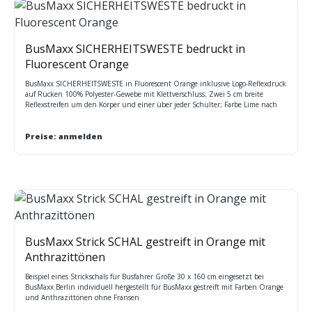
BusMaxx SICHERHEITSWESTE bedruckt in
Fluorescent Orange
BusMaxx SICHERHEITSWESTE in Fluorescent Orange inklusive Logo-Reflexdruck
auf Rücken 100% Polyester-Gewebe mit Klettverschluss; Zwei 5 cm breite
Reflexstreifen um den Körper und einer über jeder Schulter; Farbe Lime nach
EN ISO20471: 2013 Klasse 1 Preis bei 10 Stück Mindestbestellung Größen:S
90/95cm M 100/105cm L 110/115cm XL 120/125cm 2XL 130/135cm 3XL
142/147cm
Preise: anmelden
BusMaxx Strick SCHAL gestreift in Orange mit
Anthrazittönen
Beispiel eines Strickschals für Busfahrer Größe 30 x 160 cm eingesetzt bei
BusMaxx Berlin individuell hergestellt für BusMaxx gestreift mit Farben Orange
und Anthrazittönen ohne Fransen