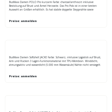
BusMaxx Damen POLO Pro kurzarm Farbe: charcoal/anthrazit inklusive
Bestickung auf Brust und Ärmel Herzseite. Das Pro Polo ist in einer breiten
Auswahl an Größen erhältlich. Es hat stabile doppelte Steppnähte sowie
Rippstrick-Kragen, Nackenband und 2-Knopf-Leiste in der gleichen Farbe. Die
Passform ist modern und feminin. Größen: XS-4XL Maße Oberweite: XS 84cm S
92cm M 100cm L 108cm XL 116cm 2XL 124cm 3XL 132cm 4XL 138cm
Preise: anmelden
BusMaxx Damen Softshell JACKE Farbe: Schwarz, inklusive Logostick auf Brust,
Arm und Rücken 3 Lagen-Funktionsmaterial mit TPU-Membran. Winddicht,
atmungsaktiv und wasserdicht (5.000 mm Wassersäule) Nähte nicht versiegelt.
Innenseite aus Microfleece, Netzfutter im Vorderteil, 2 Seitentaschen mit
Reißverschluss Elastischer Kordelzug mit Stoppern am Saum. Reißverschluss im
Vorderteil zur Veredelung. Leicht tailliert Größen: S - 2XL Maße Oberweite: S
Preise: anmelden
90cm M 98cm L 106cm XL 114cm 2XL 124cm