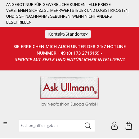
ANGEBOT NUR FÜR GEWERBLICHE KUNDEN - ALLE PREISE
alt springen
VERSTEHEN SICH ZZGL. MEHRWERTSTEUER UND LOGISTIKKOSTEN
UND GGF. NACHNAHMEGEBÜHREN, WENN NICHT ANDERS
BESCHRIEBEN
Kontakt/Standorte
SIE ERREICHEN MICH AUCH UNTER DER 24/7 HOTLINE
NUMMER +49 (0) 173 2716169 -
SERVICE MIT SEELE UND NATÜRLICHER INTELLIGENZ
Suchbegriff eingeben ...