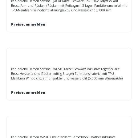
BerlinMobil Damen Softshell JACKEFarbe: Schwarz, inklusive Logostick auf
Brust, Arm und Rücken (Rücken mit Reflexgarn) 3 Lagen-Funktionsmaterial mit
TPU-Membran. Winddicht, atmungsaktiv und wasserdicht (5.000 mm
Wassersäule) Nähte nicht versiegelt. Innenseite aus Microfleece, Netzfutter im
Vorderteil, 2 Seitentaschen mit Reißverschluss Elastischer Kordelzug mit
Stoppern am Saum. Reißverschluss im Vorderteil zur Veredelung. Leicht tailliert
Preise: anmelden
Größen: S - 2XL Maße Oberweite: S 90cm M 98cm L 106cm XL 114cm 2XL
124cm
BerlinMobil Damen Softshell WESTE Farbe: Schwarz inklusive Logostick auf
Brust Herzseite und Rücken mittig 3 Lagen-Funktionsmaterial mit TPU-
Membran Winddicht, atmungsaktiv und wasserdicht (5.000 mm Wassersäule)
Nähte nicht versiegelt, Innenseite aus Microfleece, Netzfutter im Vorderteil 2
Seitentaschen mit Reißverschluss. Elastischer Kordelzug mit Stoppern am Saum.
Reißverschluss im Vorderteil zur Veredelung. Leicht tailliert Größen: S - 2XL
Preise: anmelden
BerlinMobil Damen V-PULLOVER langarm Farbe:Black Heather inklusive