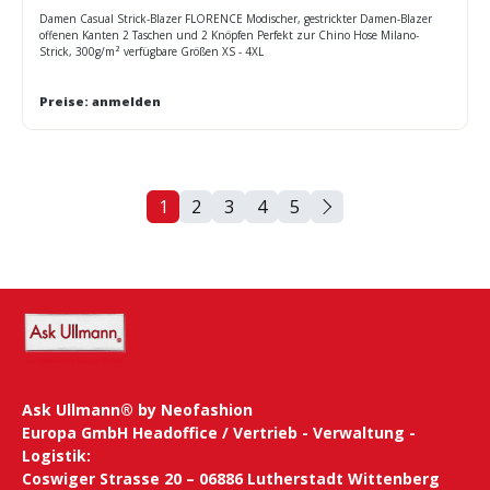
Damen Casual Strick-Blazer FLORENCE Modischer, gestrickter Damen-Blazer
offenen Kanten 2 Taschen und 2 Knöpfen Perfekt zur Chino Hose Milano-
Strick, 300g/m² verfügbare Größen XS - 4XL
Preise: anmelden
1
2
3
4
5
Seite
Seite
Seite
Seite
Seite
Ask Ullmann® by Neofashion
Europa GmbH Headoffice / Vertrieb - Verwaltung -
Logistik:
Coswiger Strasse 20 – 06886 Lutherstadt Wittenberg