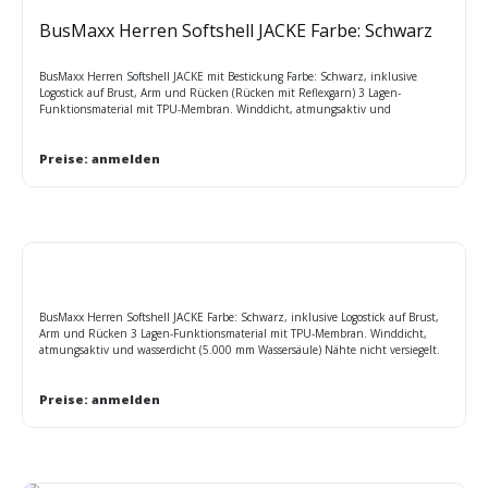
BusMaxx Herren Softshell JACKE Farbe: Schwarz
BusMaxx Herren Softshell JACKE mit Bestickung Farbe: Schwarz, inklusive
Logostick auf Brust, Arm und Rücken (Rücken mit Reflexgarn) 3 Lagen-
Funktionsmaterial mit TPU-Membran. Winddicht, atmungsaktiv und
wasserdicht (5.000 mm Wassersäule) Nähte nicht versiegelt. Innenseite aus
Microfleece, Netzfutter im Vorderteil, 2 Seitentaschen mit Reißverschluss
Elastischer Kordelzug mit Stoppern am Saum. Reißverschluss im Vorderteil zur
Preise: anmelden
Veredelung, eine vertikale Brusttasche mit Reißverschluss Größen: S - 5XL Maße
Oberweite: S 108cm M 114cm L 122cm XL 130cm 2XL 138cm 3XL 144cm 4XL
156cm 5XL 168cm
BusMaxx Herren Softshell JACKE Farbe: Schwarz, inklusive Logostick auf Brust,
Arm und Rücken 3 Lagen-Funktionsmaterial mit TPU-Membran. Winddicht,
atmungsaktiv und wasserdicht (5.000 mm Wassersäule) Nähte nicht versiegelt.
Innenseite aus Microfleece, Netzfutter im Vorderteil, 2 Seitentaschen mit
Reißverschluss Elastischer Kordelzug mit Stoppern am Saum. Reißverschluss im
Vorderteil zur Veredelung, eine vertikale Brusttasche mit Reißverschluss
Preise: anmelden
Größen: S - 5XL Maße Oberweite: S 108cm M 114cm L 122cm XL 130cm 2XL
138cm 3XL 144cm 4XL 156cm 5XL 168cm