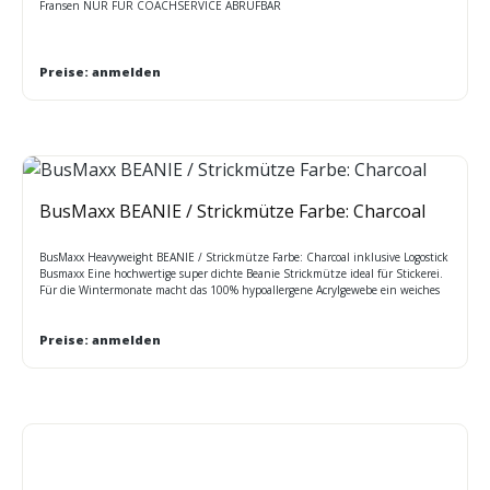
Fransen NUR FÜR COACHSERVICE ABRUFBAR
Preise: anmelden
BusMaxx BEANIE / Strickmütze Farbe: Charcoal
BusMaxx Heavyweight BEANIE / Strickmütze Farbe: Charcoal inklusive Logostick
Busmaxx Eine hochwertige super dichte Beanie Strickmütze ideal für Stickerei.
Für die Wintermonate macht das 100% hypoallergene Acrylgewebe ein weiches
Handgefühl und eine angenehme Passform. Ca. 12 cm lang. Größen:
Einheitsgröße
Preise: anmelden