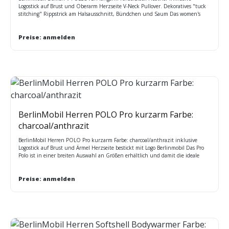
Logostick auf Brust und Oberarm Herzseite V-Neck Pullover. Dekoratives "tuck
stitching" Rippstrick am Halsausschnitt, Bündchen und Saum Das women's
cotton blend v-neck Sweatshirt ist iddeal für den Lagenlook und passt in jede
Garderobe. Größen: XS - 2XL Maße Oberweite: XS 46cm S 48cm M 50cm L 52cm
XL 54.5cm 2XL 57.5cm
Preise: anmelden
BerlinMobil Herren POLO Pro kurzarm Farbe:
charcoal/anthrazit
BerlinMobil Herren POLO Pro kurzarm Farbe: charcoal/anthrazit inklusive
Logostick auf Brust und Ärmel Herzseite bestickt mit Logo Berlinmobil Das Pro
Polo ist in einer breiten Auswahl an Größen erhältlich und damit die ideale
Berufskleidung für Ihr gesamtes Team. Es hat stabile doppelte Steppnähte sowie
Rippstrick-Kragen, Nackenband und 3-Knopf-Leiste in der gleichen Farbe. Die
Passform ist modern und komfortabel. Größen: XS-7XL Maße Oberweite: XS
Preise: anmelden
92cm S 98cm M 106cm L 114cm XL 122cm 2XL 130cm 3XL 138cm 4XL 146cm
5XL 156cm 6XL 166cm 7XL 176cm