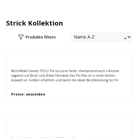
Strick Kollektion
Produkte filtern
BerlinMobil Damen POLO Pro kurzarm Farbe: charcoal/anthrazit inklusive
Logostick auf Brust und Ärmel Herzseite Das Pro Polo ist in einer breiten
Auswahl an Größen erhältlich und damit die ideale Berufskleidung für Ihr
gesamtes Team. Es hat stabile doppelte Steppnähte sowie Rippstrick-Kragen,
Nackenband und 2-Knopf-Leiste in der gleichen Farbe. Die Passform ist modern
und feminin. Größen: XS-4XL Maße Oberweite: XS 84cm S 92cm M 100cm L
Preise: anmelden
108cm XL 116cm 2XL 124cm 3XL 132cm 4XL 138cm