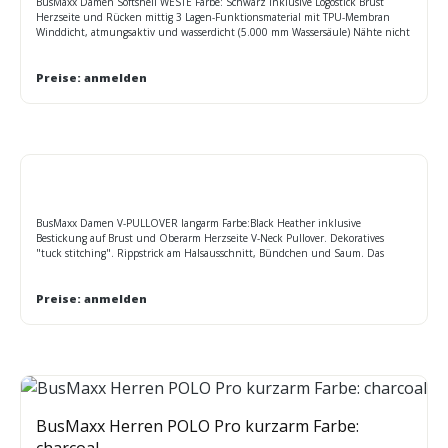
BusMaxx Damen Softshell WESTE Farbe: Schwarz inklusive Logostick Brust
Herzseite und Rücken mittig 3 Lagen-Funktionsmaterial mit TPU-Membran
Winddicht, atmungsaktiv und wasserdicht (5.000 mm Wassersäule) Nähte nicht
versiegelt, Innenseite aus Microfleece, Netzfutter im Vorderteil 2 Seitentaschen
mit Reißverschluss. Elastischer Kordelzug mit Stoppern am Saum.
Reißverschluss im Vorderteil zur Veredelung. Leicht tailliert Größen: S - 2XL
Preise: anmelden
BusMaxx Damen V-PULLOVER langarm Farbe:Black Heather inklusive
Bestickung auf Brust und Oberarm Herzseite V-Neck Pullover. Dekoratives
"tuck stitching". Rippstrick am Halsausschnitt, Bündchen und Saum. Das
women's cotton blend v-neck Sweatshirt ist iddeal für den Lagenlook und passt
in jede Garderobe. Größen:XS - 2XL Maße Oberweite: XS 46cm S 48cm M 50cm L
52cm XL 54.5cm 2XL 57.5cm
Preise: anmelden
BusMaxx Herren POLO Pro kurzarm Farbe:
charcoal