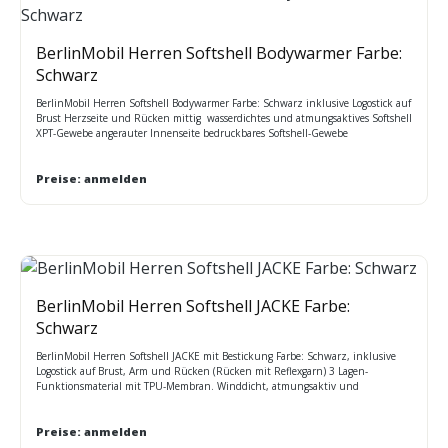
BerlinMobil Herren Softshell Bodywarmer Farbe:
Schwarz
BerlinMobil Herren Softshell Bodywarmer Farbe: Schwarz inklusive Logostick auf
Brust Herzseite und Rücken mittig wasserdichtes und atmungsaktives Softshell
XPT-Gewebe angerauter Innenseite bedruckbares Softshell-Gewebe
windabweisendes Membranmaterial dauerhaft wasserabweisende ATL-
Beschichtung ideal für Sieb-,Transfer und Vinyldruck Reißverschlussabdeckung
innen zwei tief angesetzte Taschen mit Reißverschluss 1 Reißverschluss
Preise: anmelden
Brusttasche verstellbarer Gummizug im Saum
BerlinMobil Herren Softshell JACKE Farbe:
Schwarz
BerlinMobil Herren Softshell JACKE mit Bestickung Farbe: Schwarz, inklusive
Logostick auf Brust, Arm und Rücken (Rücken mit Reflexgarn) 3 Lagen-
Funktionsmaterial mit TPU-Membran. Winddicht, atmungsaktiv und
wasserdicht (5.000 mm Wassersäule) Nähte nicht versiegelt. Innenseite aus
Microfleece, Netzfutter im Vorderteil, 2 Seitentaschen mit Reißverschluss
Elastischer Kordelzug mit Stoppern am Saum. Reißverschluss im Vorderteil zur
Preise: anmelden
Veredelung, eine vertikale Brusttasche mit Reißverschluss Größen: S - 5XL Maße