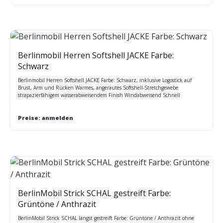
Oberweite: S 108cm M 114cm L 122cm XL 130cm 2XL 138cm 3XL 144cm 4XL
156cm 5XL 168cm
Berlinmobil Herren Softshell JACKE Farbe:
Schwarz
Berlinmobil Herren Softshell JACKE Farbe: Schwarz, inklusive Logostick auf
Brust, Arm und Rücken Warmes, angerautes Softshell-Stretchgewebe
strapazierfähigem wasserabweisendem Finish Windabweisend Schnell
trocknendes Gewebe, das sich besonders weich anfühlt 2 untere Taschen mit
Reißverschluss Verstellbarer Shockcord-Saum Interaktiv Leicht und angenehm
zu tragen
Preise: anmelden
BerlinMobil Strick SCHAL gestreift Farbe:
Grüntöne / Anthrazit
BerlinMobil Strick SCHAL längst gestreift Farbe: Grüntöne / Anthrazit ohne