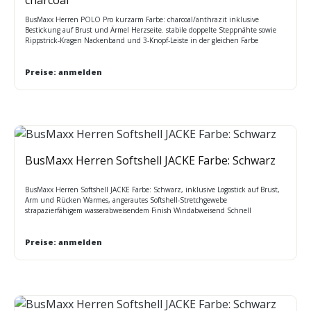
BusMaxx Herren POLO Pro kurzarm Farbe: charcoal/anthrazit inklusive
Bestickung auf Brust und Ärmel Herzseite. stabile doppelte Steppnähte sowie
Rippstrick-Kragen Nackenband und 3-Knopf-Leiste in der gleichen Farbe
Größen: XS-7XL Maße Oberweite:XS 92cm S 98cm M 106cm L 114cm XL 122cm
2XL 130cm 3XL 138cm 4XL 146cm 5XL 156cm 6XL 166cm 7XL 176cm
Preise: anmelden
BusMaxx Herren Softshell JACKE Farbe: Schwarz
BusMaxx Herren Softshell JACKE Farbe: Schwarz, inklusive Logostick auf Brust,
Arm und Rücken Warmes, angerautes Softshell-Stretchgewebe
strapazierfähigem wasserabweisendem Finish Windabweisend Schnell
trocknendes Gewebe, das sich besonders weich anfühlt 2 untere Taschen mit
Reißverschluss Verstellbarer Shockcord-Saum Interaktiv Leicht und angenehm
zu tragen
Preise: anmelden