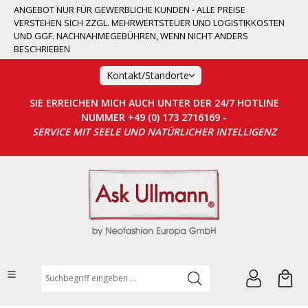
ANGEBOT NUR FÜR GEWERBLICHE KUNDEN - ALLE PREISE
alt springen
VERSTEHEN SICH ZZGL. MEHRWERTSTEUER UND LOGISTIKKOSTEN
UND GGF. NACHNAHMEGEBÜHREN, WENN NICHT ANDERS
BESCHRIEBEN
Kontakt/Standorte
SIE ERREICHEN MICH AUCH UNTER DER 24/7 HOTLINE
NUMMER +49 (0) 173 2716169 -
SERVICE MIT SEELE UND NATÜRLICHER INTELLIGENZ
Suchbegriff eingeben ...