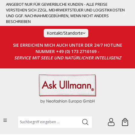
ANGEBOT NUR FÜR GEWERBLICHE KUNDEN - ALLE PREISE
alt springen
VERSTEHEN SICH ZZGL. MEHRWERTSTEUER UND LOGISTIKKOSTEN
UND GGF. NACHNAHMEGEBÜHREN, WENN NICHT ANDERS
BESCHRIEBEN
Kontakt/Standorte
SIE ERREICHEN MICH AUCH UNTER DER 24/7 HOTLINE
NUMMER +49 (0) 173 2716169 -
SERVICE MIT SEELE UND NATÜRLICHER INTELLIGENZ
Suchbegriff eingeben ...