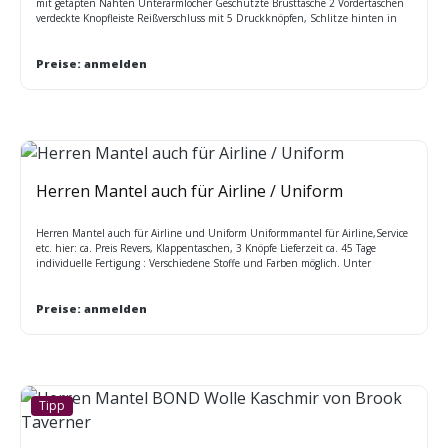
mit getapten Nähten Unterarmlöcher Geschützte Brusttasche 2 Vordertaschen
verdeckte Knopfleiste Reißverschluss mit 5 Druckknöpfen, Schlitze hinten in
der Mitte. Reißverschlussschieber auch in anderen Farben erhältlich
Rückenlange in Gr. 50 = 89 cm Farben: marine A, schwarz D Größen (46-60)
regular:
Preise: anmelden
Herren Mantel auch für Airline / Uniform
Herren Mantel auch für Airline und Uniform Uniformmantel für Airline,Service
etc. hier: ca. Preis Revers, Klappentaschen, 3 Knöpfe Lieferzeit ca. 45 Tage
individuelle Fertigung : Verschiedene Stoffe und Farben möglich. Unter
anderem: 54% PES 44% Wolle 2% Lycra, Weicher strapazierfähiger Stoff / Farbe
rot und royal blau 80% PES, 20% Wolle leichte und strapazierfähige und weiche
Stretch - Qualität Größen 44 - 60 Sonderfertigungen mit individueller
Preise: anmelden
Ausstattung / Preis auf Anfrage
Tipp