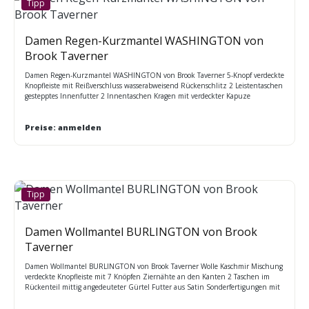
Tipp
Damen Regen-Kurzmantel WASHINGTON von
Brook Taverner
Damen Regen-Kurzmantel WASHINGTON von Brook Taverner 5-Knopf verdeckte
Knopfleiste mit Reißverschluss wasserabweisend Rückenschlitz 2 Leistentaschen
gestepptes Innenfutter 2 Innentaschen Kragen mit verdeckter Kapuze
Manschette mit Ärmelriegel Teilungsnähte am Vorderteil maschinenwaschbar
Maßtabelle BT 34 - 52 Regular (UK 6 - 24 regular) Rückenlänge bei Gr. 40R =
93cm
Preise: anmelden
Tipp
Damen Wollmantel BURLINGTON von Brook
Taverner
Damen Wollmantel BURLINGTON von Brook Taverner Wolle Kaschmir Mischung
verdeckte Knopfleiste mit 7 Knöpfen Ziernähte an den Kanten 2 Taschen im
Rückenteil mittig angedeuteter Gürtel Futter aus Satin Sonderfertigungen mit
individueller Ausstattung / Preis auf Anfrage / Lieferzeit ca. 4 – 6 Wochen
Maßtabelle BT