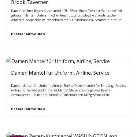
Brook Taverner
Damen leichter Regen-Kurzmantel LOUISEvon Brook Taverner Waterproof mit
getapten Nähten Unterarmlöcher Geschützte Brusttasche 2 Vordertaschen,
verdeckte Knopfleiste Reißverschluss mit 5 Druckknöpfen, Schlitze hinten in
der Mitte. Reißverschlussschieber auch in anderen Farben erhältlich
Rückenlange in Gr. 40 = 86 cm Farben: marine A, schwarz D Größen (34-52)
regular:
Preise: anmelden
Damen Mantel für Uniform, Airline, Service
Damen Mantel für Uniform, Airline, Service Damenmantel für Empfang, Service,
Airline, tc. Gerade geschnittener Mantel Steigendes steigendes Revers -
Zentralverschluss mit drei Knöpfe 2 Pattentaschen Maßgeschneiderte
Innentaschen Vollständig im gleichen Farbton wie der Mantel gefüttert Geteilte,
maßgeschneiderte Ärmel mit zwei Lagen Rückenschlitz für zusätzlichen
Komfort Erhältlich in zwei Farben SCHWARZ und MARINE Größen: 36-54
Preise: anmelden