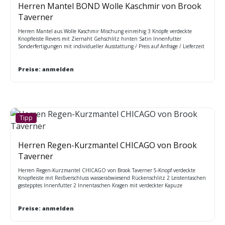
Herren Mantel BOND Wolle Kaschmir von Brook
Taverner
Herren Mantel aus Wolle Kaschmir Mischung einreihig 3 Knöpfe verdeckte
Knopfleiste Revers mit Ziernaht Gehschlitz hinten Satin Innenfutter
Sonderfertigungen mit individueller Ausstattung / Preis auf Anfrage / Lieferzeit
ca. 4 – 6 Wochen Maßtabelle BT
Preise: anmelden
Tipp
Herren Regen-Kurzmantel CHICAGO von Brook
Taverner
Herren Regen-Kurzmantel CHICAGO von Brook Taverner 5-Knopf verdeckte
Knopfleiste mit Reißverschluss wasserabwiesend Rückenschlitz 2 Leistentaschen
gestepptes Innenfutter 2 Innentaschen Kragen mit verdeckter Kapuze
Manschette mit Ärmelriegel 46 - 62 Regular (UK 36 - 50 regular) Rückenlänge
bei Gr. 50R = 90cm
Preise: anmelden