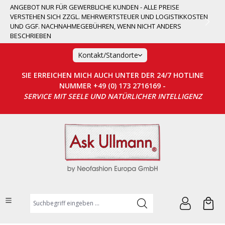
ANGEBOT NUR FÜR GEWERBLICHE KUNDEN - ALLE PREISE
alt springen
VERSTEHEN SICH ZZGL. MEHRWERTSTEUER UND LOGISTIKKOSTEN
UND GGF. NACHNAHMEGEBÜHREN, WENN NICHT ANDERS
BESCHRIEBEN
Kontakt/Standorte
SIE ERREICHEN MICH AUCH UNTER DER 24/7 HOTLINE
NUMMER +49 (0) 173 2716169 -
SERVICE MIT SEELE UND NATÜRLICHER INTELLIGENZ
Suchbegriff eingeben ...