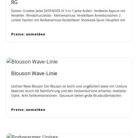
RG
Damen Outdoor Jacke DEFENDER III 3-in-1 Jacke Außen: Verdeckte Kapuze mit
Versteller. Windschutzleiste - Klettverschluss. Verstellbare Ärmelbündchen 2
untere Taschen mit Reißverschluss Verstellbarer Shockcord-Saum Hauptteil mit
Mesh-Futter. Versiegelte Nähte. Taillierte Passform Innen: Fleece-
Ärmelbündchen. 2 untere Taschen mit Reißverschluss Außen: Wasserdichter
und atmungsaktiver, beschichteter Isotex Taslan Innen: Antipilling-Symmetry-
Preise: anmelden
Fleece, 250 Series. Taillierte Passform. Größen: 36=10, 38=12, 40=14, 42=16,
44=18, 46=20
Blouson Wave-Linie
Leichter Wave Blouson Der Blouson ist leicht und ungefüttert sowie mit Cordura
besetzter durch die Nahtführung und den Farbverlauf eine schlanke, modische
Optik. Acht Farbkombinationen Stauraum bieten große Brustaußentaschen
mit Klettverschluss Seitentaschen mit Reißverschluss, Innentaschen Farben:
weiß-grau 19, grau-schwarz 29, beige-braun 36, schwarz 40, kornblau-schwarz
59, braun-schwarz 69, navy-schwarz 519, oliv-schwarz 719 verfügbare Größen:
Preise: anmelden
S - XXXL