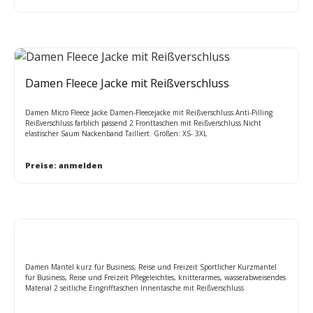
Damen Fleece Jacke mit Reißverschluss
Damen Micro Fleece Jacke Damen-Fleecejacke mit Reißverschluss Anti-Pilling
Reißverschluss farblich passend 2 Fronttaschen mit Reißverschluss Nicht
elastischer Saum Nackenband Tailliert. Größen: XS- 3XL
Preise: anmelden
Damen Mantel kurz für Business, Reise und Freizeit Sportlicher Kurzmantel
für Business, Reise und Freizeit Pflegeleichtes, knitterarmes, wasserabweisendes
Material 2 seitliche Eingrifftaschen Innentasche mit Reißverschluss
Rückenschlitz für optimale Bewegungsfreiheit femininer Schnitt