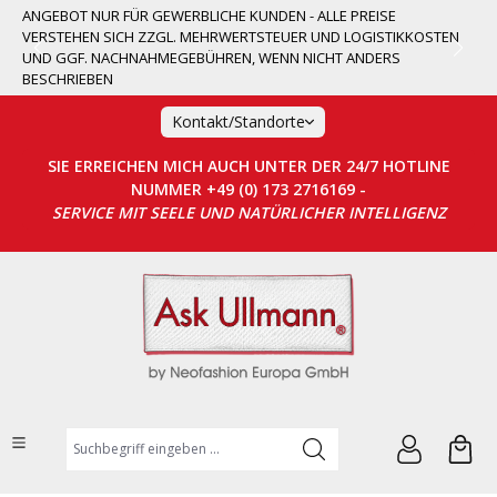
ANGEBOT NUR FÜR GEWERBLICHE KUNDEN - ALLE PREISE
alt springen
VERSTEHEN SICH ZZGL. MEHRWERTSTEUER UND LOGISTIKKOSTEN
UND GGF. NACHNAHMEGEBÜHREN, WENN NICHT ANDERS
BESCHRIEBEN
Kontakt/Standorte
SIE ERREICHEN MICH AUCH UNTER DER 24/7 HOTLINE
NUMMER +49 (0) 173 2716169 -
SERVICE MIT SEELE UND NATÜRLICHER INTELLIGENZ
Suchbegriff eingeben ...