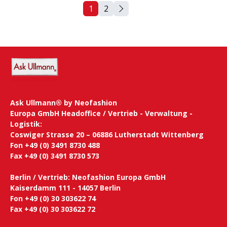
1
2
Seite
Seite
Ask Ullmann® by Neofashion
Europa GmbH Headoffice / Vertrieb - Verwaltung -
Logistik:
Coswiger Strasse 20 – 06886 Lutherstadt Wittenberg
Fon +49 (0) 3491 8730 488
Fax +49 (0) 3491 8730 573
Berlin / Vertrieb: Neofashion Europa GmbH
Kaiserdamm 111 - 14057 Berlin
Fon +49 (0) 30 303622 74
Fax +49 (0) 30 303622 72