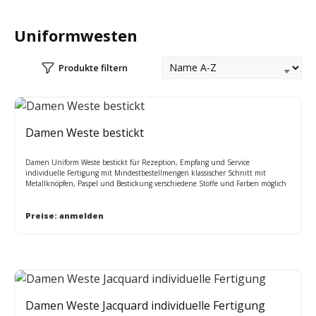
Uniformwesten
Produkte filtern
Damen Weste bestickt
Damen Uniform Weste bestickt für Rezeption, Empfang und Service
individuelle Fertigung mit Mindestbestellmengen klassischer Schnitt mit
Metallknöpfen, Paspel und Bestickung verschiedene Stoffe und Farben möglich
unter anderem: 54% PES 44% Wolle 2% Lycra, leichte, strapazierfähige und
weiche Qualität Sonderfertigungen mit individueller Ausstattung / Preis auf
Anfrage / Lieferzeit ca. 45 Tage Pflege: chemisch reinigen
Preise: anmelden
Damen Weste Jacquard individuelle Fertigung