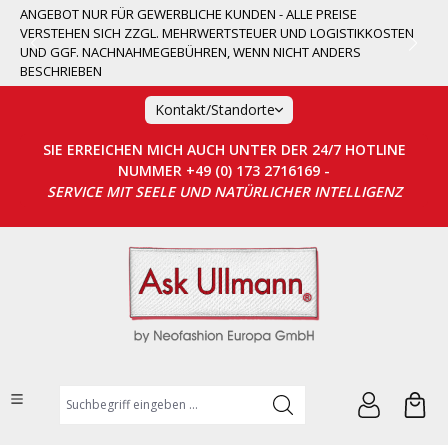
ANGEBOT NUR FÜR GEWERBLICHE KUNDEN - ALLE PREISE
alt springen
VERSTEHEN SICH ZZGL. MEHRWERTSTEUER UND LOGISTIKKOSTEN
UND GGF. NACHNAHMEGEBÜHREN, WENN NICHT ANDERS
BESCHRIEBEN
Kontakt/Standorte
SIE ERREICHEN MICH AUCH UNTER DER 24/7 HOTLINE
NUMMER +49 (0) 173 2716169 -
SERVICE MIT SEELE UND NATÜRLICHER INTELLIGENZ
Suchbegriff eingeben ...