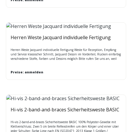
Herren Weste Jacquard individuelle Fertigung
Herren Weste Jacquard individuelle Fertigung Weste für Rezeption, Empfang
und Service klassischer Schnitt, Jacquard Dessin im Vorderteil, Rücken einfarbig
verschiedene Stoffe, Farben und Dessins möglich Bitte rufen Sie uns an, weil
MINDESTMENGENABNAHME bei diesem Artikel Lieferzeit ca. 45 Tage,
Sonderfertigungen mit individueller Ausstattung / Preis auf Anfrage Pflege:
chemisch reinigen
Preise: anmelden
Hi-vis 2-band-and-braces Sicherheitsweste BASIC
Hi-vis 2-band-and-braces Sicherheitsweste BASIC 100% Polyester-Gewebe mit
Klettverschluss; Zwei 5 cm breite Reflexstreifen um den Körper und einer über
jeder Schulter; Farbe Lime nach EN ISO20471: 2013 Klasse 1 Größen /