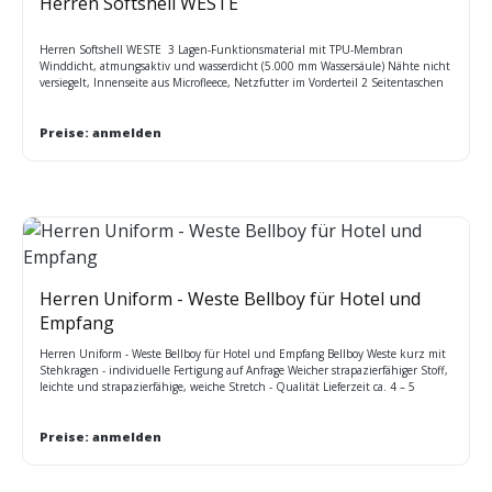
Herren Softshell WESTE
Herren Softshell WESTE 3 Lagen-Funktionsmaterial mit TPU-Membran
Winddicht, atmungsaktiv und wasserdicht (5.000 mm Wassersäule) Nähte nicht
versiegelt, Innenseite aus Microfleece, Netzfutter im Vorderteil 2 Seitentaschen
mit Reißverschluss. Elastischer Kordelzug mit Stoppern am Saum.
Reißverschluss im Vorderteil zur Veredelung Vertikale Brusttasche mit
Reißverschluss Größen:S - 3XL Maße Oberweite: S 104cm M 114cm L 120cm XL
Preise: anmelden
128cm 2XL 136cm 3XL 144cm
Herren Uniform - Weste Bellboy für Hotel und
Empfang
Herren Uniform - Weste Bellboy für Hotel und Empfang Bellboy Weste kurz mit
Stehkragen - individuelle Fertigung auf Anfrage Weicher strapazierfähiger Stoff,
leichte und strapazierfähige, weiche Stretch - Qualität Lieferzeit ca. 4 – 5
Wochen / ca. 45 Tage Mindestabnahme: bitte rufen Sie uns an
Preise: anmelden