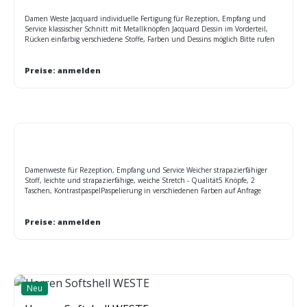
Damen Weste Jacquard individuelle Fertigung für Rezeption, Empfang und
Service klassischer Schnitt mit Metallknöpfen Jacquard Dessin im Vorderteil,
Rücken einfarbig verschiedene Stoffe, Farben und Dessins möglich Bitte rufen
Sie uns an, weil MINDESTMENGENABNAHME bei diesem Artikel Lieferzeit ca.
45 Tage, Sonderfertigungen mit individueller Ausstattung / Preis auf Anfrage
Pflege: chemisch reinigen
Preise: anmelden
Damenweste für Rezeption, Empfang und Service Weicher strapazierfähiger
Stoff, leichte und strapazierfähige, weiche Stretch - Qualität5 Knöpfe, 2
Taschen, KontrastpaspelPaspelierung in verschiedenen Farben auf Anfrage
möglich- Bitte rufen Sie uns an, weil MINDESTMENGENABNAHME bei diesem
ArtikelLieferzeit ca. 4 – 6 Wochen, Sonderfertigungen mit individueller
Ausstattung / Preis auf Anfrage Pflege: Chemische Reinigung, Maßtabelle NOR
Preise: anmelden
Neu