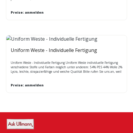
Oberweite: S 90/95cm M 100/105cm L 110/115cm XL 120/125cm 2XL
130/135cm 3XL 142/147cm
Preise: anmelden
Uniform Weste - Individuelle Fertigung
Uniform Weste - Individuelle Fertigung Uniform Weste individuelle Fertigung
verschiedene Stoffe und Farben möglich unter anderem: 54% PES 44% Wolle 2%
Lycra, leichte, strapazierfähige und weiche Qualität Bitte rufen Sie uns an, weil
MINDESTMENGENABNAHME bei diesem Artikel Lieferzeit ca. 45 Tage
Preise: anmelden