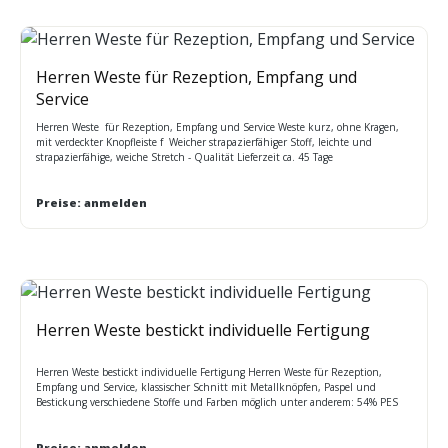
Herren Weste für Rezeption, Empfang und
Service
Herren Weste für Rezeption, Empfang und Service Weste kurz, ohne Kragen,
mit verdeckter Knopfleiste f Weicher strapazierfähiger Stoff, leichte und
strapazierfähige, weiche Stretch - Qualität Lieferzeit ca. 45 Tage
Mindestabnahme - bitte rufen Sie uns an Pflege: Chemische Reinigung
Preise: anmelden
Herren Weste bestickt individuelle Fertigung
Herren Weste bestickt individuelle Fertigung Herren Weste für Rezeption,
Empfang und Service, klassischer Schnitt mit Metallknöpfen, Paspel und
Bestickung verschiedene Stoffe und Farben möglich unter anderem: 54% PES
44% Wolle 2% Lycra, leichte, strapazierfähige und weiche Qualität
Sonderfertigungen mit individueller Ausstattung / Preis auf Anfrage / Lieferzeit
ca. 45 Tage Pflege: chemisch reinigen
Preise: anmelden