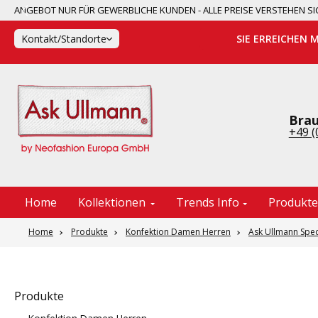
ANGEBOT NUR FÜR GEWERBLICHE KUNDEN - ALLE PREISE VERSTEHEN
springen
Zur Hauptnavigation springen
Kontakt/Standorte
SIE ERREICHEN 
Brau
+49 (
Home
Kollektionen
Trends Info
Produkt
Home
Produkte
Konfektion Damen Herren
Ask Ullmann Spec
Produkte