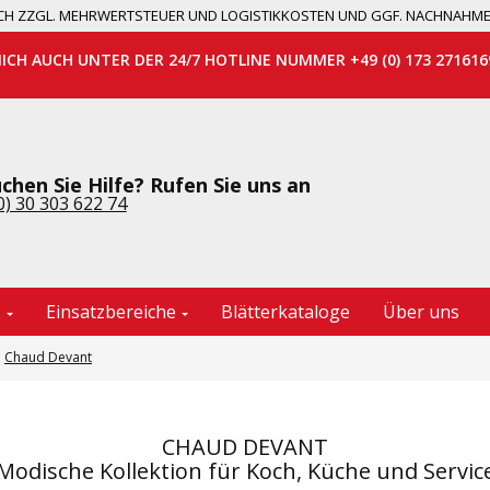
 SICH ZZGL. MEHRWERTSTEUER UND LOGISTIKKOSTEN UND GGF. NACHNAHM
MICH AUCH UNTER DER 24/7 HOTLINE NUMMER +49 (0) 173 271616
chen Sie Hilfe? Rufen Sie uns an
0) 30 303 622 74
e
Einsatzbereiche
Blätterkataloge
Über uns
Chaud Devant
CHAUD DEVANT
Modische Kollektion für Koch, Küche und Servic