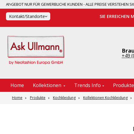
ANGEBOT NUR FÜR GEWERBLICHE KUNDEN - ALLE PREISE VERSTEHEN
springen
Zur Hauptnavigation springen
Kontakt/Standorte
SIE ERREICHEN 
Brau
+49 (
Home
Kollektionen
Trends Info
Produkt
Home
Produkte
Kochkleidung
Kollektionen Kochkleidung