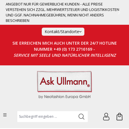
ANGEBOT NUR FÜR GEWERBLICHE KUNDEN - ALLE PREISE
alt springen
VERSTEHEN SICH ZZGL. MEHRWERTSTEUER UND LOGISTIKKOSTEN
UND GGF. NACHNAHMEGEBÜHREN, WENN NICHT ANDERS
BESCHRIEBEN
Kontakt/Standorte
SIE ERREICHEN MICH AUCH UNTER DER 24/7 HOTLINE
NUMMER +49 (0) 173 2716169 -
SERVICE MIT SEELE UND NATÜRLICHER INTELLIGENZ
Suchbegriff eingeben ...