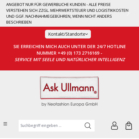
ANGEBOT NUR FÜR GEWERBLICHE KUNDEN - ALLE PREISE
alt springen
VERSTEHEN SICH ZZGL. MEHRWERTSTEUER UND LOGISTIKKOSTEN
UND GGF. NACHNAHMEGEBÜHREN, WENN NICHT ANDERS
BESCHRIEBEN
Kontakt/Standorte
SIE ERREICHEN MICH AUCH UNTER DER 24/7 HOTLINE
NUMMER +49 (0) 173 2716169 -
SERVICE MIT SEELE UND NATÜRLICHER INTELLIGENZ
Suchbegriff eingeben ...