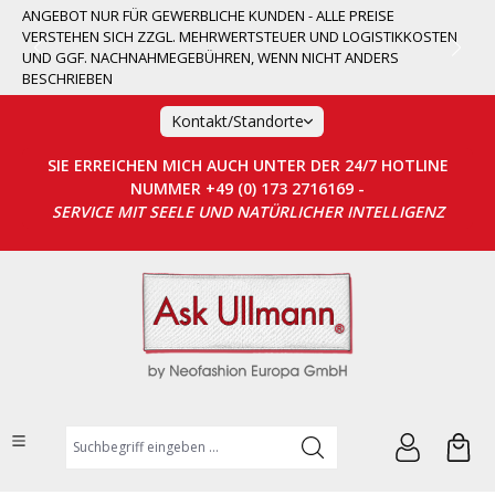
ANGEBOT NUR FÜR GEWERBLICHE KUNDEN - ALLE PREISE
alt springen
VERSTEHEN SICH ZZGL. MEHRWERTSTEUER UND LOGISTIKKOSTEN
UND GGF. NACHNAHMEGEBÜHREN, WENN NICHT ANDERS
BESCHRIEBEN
Kontakt/Standorte
SIE ERREICHEN MICH AUCH UNTER DER 24/7 HOTLINE
NUMMER +49 (0) 173 2716169 -
SERVICE MIT SEELE UND NATÜRLICHER INTELLIGENZ
Suchbegriff eingeben ...