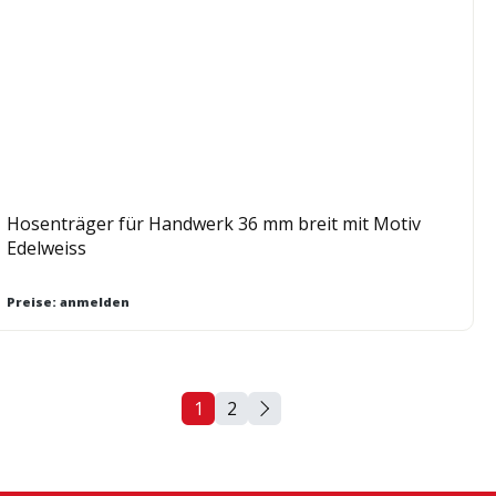
Hosenträger für Handwerk 36 mm breit mit Motiv
Edelweiss
Preise: anmelden
1
2
Seite
Seite