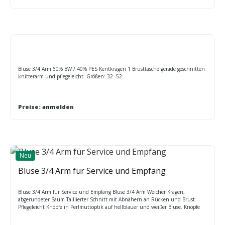
Bluse 3/4 Arm 60% BW / 40% PES Kentkragen 1 Brusttasche gerade geschnitten
knitterarm und pflegeleicht Größen: 32 -52
Preise: anmelden
Neu
Bluse 3/4 Arm für Service und Empfang
Bluse 3/4 Arm für Service und Empfang Bluse 3/4 Arm Weicher Kragen,
abgerundeter Saum Taillierter Schnitt mit Abnähern an Rücken und Brust
Pflegeleicht Knöpfe in Perlmuttoptik auf hellblauer und weißer Bluse. Knöpfe
Ton in Ton für alle übrigen Farben. Popeline-Grundbindung. Größenlauf: 34=6,
36=8, 38=10, 40=12, 42=14, 44=16, 46=18, 48=20, 50=22, 24=52, 26=54