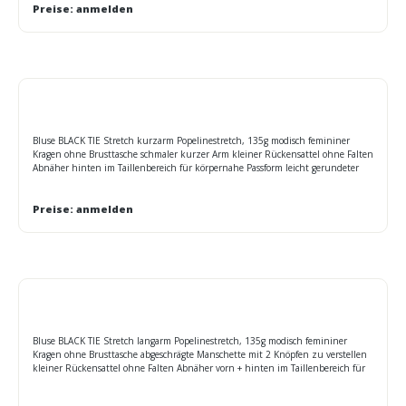
WRAP zertifiziert. BSCI zertifiziert. Reach zertifiziert. SEDEX zertifiziert. Bei
Preise: anmelden
40°C in der Waschmaschine waschen. Dunkle Farben getrennt waschen. Auf
links wasche
Bluse BLACK TIE Stretch kurzarm Popelinestretch, 135g modisch femininer
Kragen ohne Brusttasche schmaler kurzer Arm kleiner Rückensattel ohne Falten
Abnäher hinten im Taillenbereich für körpernahe Passform leicht gerundeter
Saum, auch für Herren Art. BA715 Verfügbare Größen XS - 4XL
Preise: anmelden
Bluse BLACK TIE Stretch langarm Popelinestretch, 135g modisch femininer
Kragen ohne Brusttasche abgeschrägte Manschette mit 2 Knöpfen zu verstellen
kleiner Rückensattel ohne Falten Abnäher vorn + hinten im Taillenbereich für
körpernahe Passform leicht gerundeter Saum, auch für Herren Art. SMP21
verfügbare Größen XS - 4XL