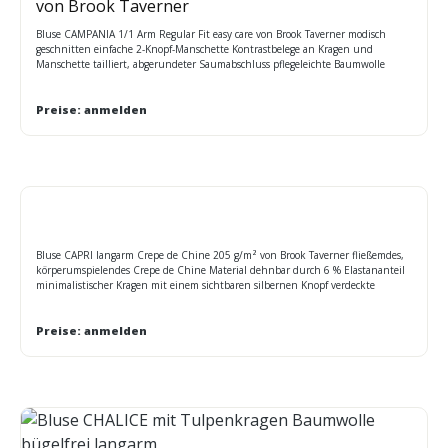
von Brook Taverner
Bluse CAMPANIA 1/1 Arm Regular Fit easy care von Brook Taverner modisch
geschnitten einfache 2-Knopf-Manschette Kontrastbelege an Kragen und
Manschette tailliert, abgerundeter Saumabschluss pflegeleichte Baumwolle
maschinenwaschbar Maßtabelle BT
Preise: anmelden
Bluse CAPRI langarm Crepe de Chine 205 g/m² von Brook Taverner fließemdes,
körperumspielendes Crepe de Chine Material dehnbar durch 6 % Elastananteil
minimalistischer Kragen mit einem sichtbaren silbernen Knopf verdeckte
Knopfleiste Brustabnäher Rückenfalte einfache Manschette mit Knöpfen
Preise: anmelden