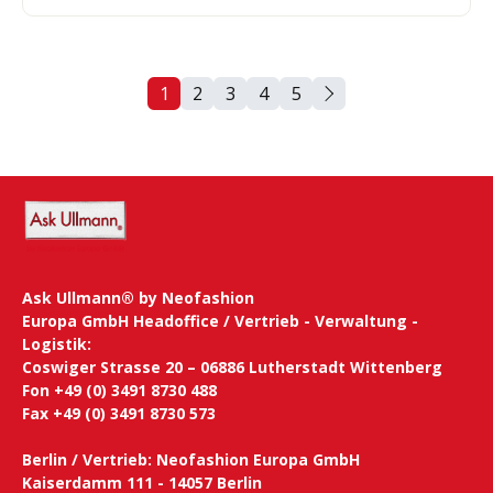
1
2
3
4
5
Seite
Seite
Seite
Seite
Seite
Ask Ullmann® by Neofashion
Europa GmbH Headoffice / Vertrieb - Verwaltung -
Logistik:
Coswiger Strasse 20 – 06886 Lutherstadt Wittenberg
Fon +49 (0) 3491 8730 488
Fax +49 (0) 3491 8730 573
Berlin / Vertrieb: Neofashion Europa GmbH
Kaiserdamm 111 - 14057 Berlin