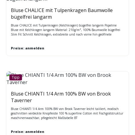
Bluse CHALICE mit Tulpenkragen Baumwolle
bügelfrei langarm
Bluse CHALICE mit Tulpenkragen (Kelchkragen) bügelfrei langarm Popeline
Bluse mit Kelchkragen langarm Material: 210g/m², 100% Baumwolle bügelfrei
Slim Fit Schnitt Kelchkragen, extrabreite und nach vorne hin geöffnete
Manschetten Abnäher an Vorder- und Rückenteil 40° waschbar,
trocknergeeignet Größen: 32 – 48
Preise: anmelden
Tipp
Bluse CHIANTI 1/4 Arm 100% BW von Brook
Taverner
Bluse CHIANTI 1/4 Arm 100% BW von Brook Taverner leicht taiiliert, modisch
geschnitten verdeckte Knopfleiste 100 % superfine Cotton mit Fischgrätstruktur
maschinenwaschbar, pflegeleicht Maßtabelle BT
Preise: anmelden