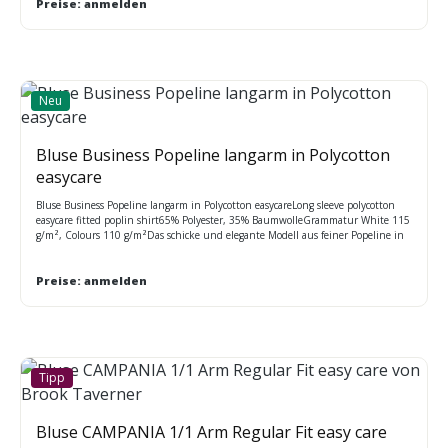
Preise: anmelden
Neu
Bluse Business Popeline langarm in Polycotton
easycare
Bluse Business Popeline langarm in Polycotton easycareLong sleeve polycotton
easycare fitted poplin shirt65% Polyester, 35% BaumwolleGrammatur White 115
g/m², Colours 110 g/m²Das schicke und elegante Modell aus feiner Popeline in
zwei Passformen ist erhältlich für Herren (maßgeschneidert und klassisch) und
Damen (figurbetont und klassisch) Modische, maßgeschneiderte Passform mit
halb ausgestelltem, stäbchenverstärktem KragenElegante, abgerundete,
Preise: anmelden
verstellbare Manschetten mit zwei Knöpfen; wahlweise mit
Manschettenknöpfen tragbarAbgerundeter Saum.Waschanleitung: Kann bis
50°C in der Maschine gewaschen und im Wäschetrockner getrocknet
werden.Größen: XS 34 S 36 M 38 L 40 XL 42 2XL 44 3XL 46 4XL 48 auch für
Herren Art. 8522J924M
Tipp
Bluse CAMPANIA 1/1 Arm Regular Fit easy care