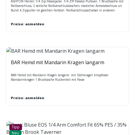
ASHTON Herren 1/4 Zip Fleecejacke 1/4 ZIP Fleeece Pullover, 1 Brusttasche mit
Reißverschluss, 2 seitliche Reißverschlusstaschen, elasticher Ärmelabschluss un
Bund 4 Zippuller im gleichen Farbton Reißverschlussschieber in anderen
Farben erhältlich Farben: Navy A, schwarz D Größen (XS-3XL): Größenlauf XSM
44-46 / SML 48 / MED 50-52 / LGE 54 / XLG 56-58 / 2XL 60 / 3XL 62-64
Preise: anmelden
BAR Hemd mit Mandarin Kragen langarm
BAR Hemd mit Mandarin Kragen langarm mit Stehkragen knopfloser
Mandarinkragen 1 Brusttasche Rückenteil mit Passe
Preise: anmelden
Tipp
Neu