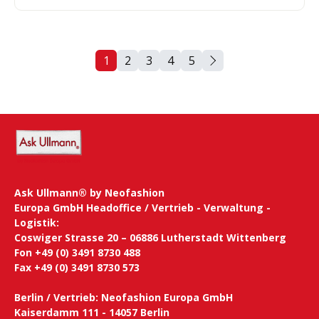
1
2
3
4
5
Seite
Seite
Seite
Seite
Seite
Ask Ullmann® by Neofashion
Europa GmbH Headoffice / Vertrieb - Verwaltung -
Logistik:
Coswiger Strasse 20 – 06886 Lutherstadt Wittenberg
Fon +49 (0) 3491 8730 488
Fax +49 (0) 3491 8730 573
Berlin / Vertrieb: Neofashion Europa GmbH
Kaiserdamm 111 - 14057 Berlin