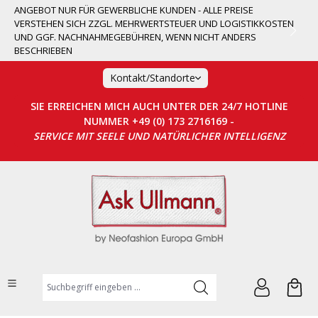
ANGEBOT NUR FÜR GEWERBLICHE KUNDEN - ALLE PREISE
alt springen
VERSTEHEN SICH ZZGL. MEHRWERTSTEUER UND LOGISTIKKOSTEN
UND GGF. NACHNAHMEGEBÜHREN, WENN NICHT ANDERS
BESCHRIEBEN
Kontakt/Standorte
SIE ERREICHEN MICH AUCH UNTER DER 24/7 HOTLINE
NUMMER +49 (0) 173 2716169 -
SERVICE MIT SEELE UND NATÜRLICHER INTELLIGENZ
Suchbegriff eingeben ...