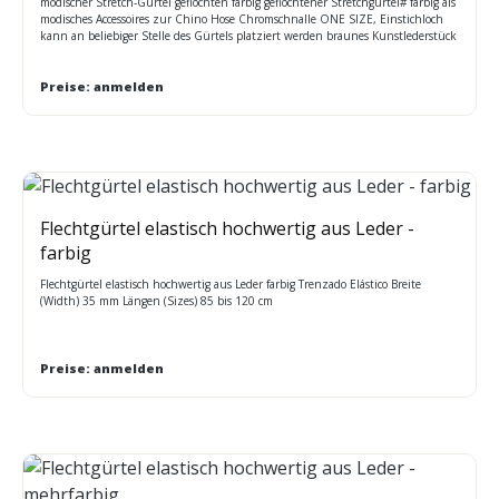
modischer Stretch-Gürtel geflochten farbig geflochtener Stretchgürtel# farbig als
modisches Accessoires zur Chino Hose Chromschnalle ONE SIZE, Einstichloch
kann an beliebiger Stelle des Gürtels platziert werden braunes Kunstlederstück
schließt das Gürtelende sauber ab
Preise: anmelden
Flechtgürtel elastisch hochwertig aus Leder -
farbig
Flechtgürtel elastisch hochwertig aus Leder farbig Trenzado Elástico Breite
(Width) 35 mm Längen (Sizes) 85 bis 120 cm
Preise: anmelden