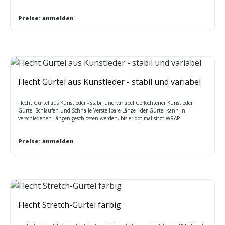
Aufbewahrung von hochwertiger Kleidung zuhause
Preise: anmelden
Flecht Gürtel aus Kunstleder - stabil und variabel
Flecht Gürtel aus Kunstleder - stabil und variabel Geflochtener Kunstleder
Gürtel Schlaufen und Schnalle Verstellbare Länge - der Gürtel kann in
verschiedenen Längen geschlossen werden, bis er optimal sitzt WRAP
zertifiziert. BSCI zertifiziert. SEDEX zertifiziert Größen: onesize (95-125 cm)
Waschanleitungen: mit Tuch reinigen
Preise: anmelden
Flecht Stretch-Gürtel farbig