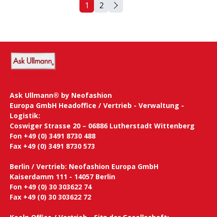
1
2
Seite
Seite
Ask Ullmann® by Neofashion
Europa GmbH Headoffice / Vertrieb - Verwaltung -
Logistik:
Coswiger Strasse 20 – 06886 Lutherstadt Wittenberg
Fon +49 (0) 3491 8730 488
Fax +49 (0) 3491 8730 573
Berlin / Vertrieb: Neofashion Europa GmbH
Kaiserdamm 111 - 14057 Berlin
Fon +49 (0) 30 303622 74
Fax +49 (0) 30 303622 72