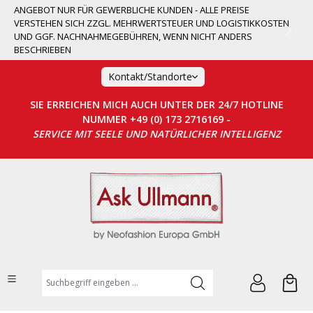
ANGEBOT NUR FÜR GEWERBLICHE KUNDEN - ALLE PREISE
alt springen
VERSTEHEN SICH ZZGL. MEHRWERTSTEUER UND LOGISTIKKOSTEN
UND GGF. NACHNAHMEGEBÜHREN, WENN NICHT ANDERS
BESCHRIEBEN
Kontakt/Standorte
SIE ERREICHEN MICH AUCH UNTER DER 24/7 HOTLINE
NUMMER +49 (0) 173 2716169 -
SERVICE MIT SEELE UND NATÜRLICHER INTELLIGENZ
Suchbegriff eingeben ...