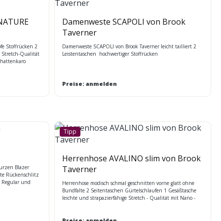
GNATURE
Damenweste SCAPOLI von Brook
Taverner
 Stoffrücken 2
Damenweste SCAPOLI von Brook Taverner leicht tailliert 2
 Stretch-Qualität
Leistentaschen hochwertiger Stoffrücken
chattenkaro
Preise: anmelden
Tipp
Herrenhose AVALINO slim von Brook
urzen Blazer
Taverner
te Rückenschlitz
n Regular und
Herrenhose modisch schmal geschnitten vorne glatt ohne
Bundfalte 2 Seitentaschen Gürtelschlaufen 1 Gesäßtasche
leichte und strapazierfähige Stretch - Qualität mit Nano -
Technologie maschinenwaschbar Fußweite: 21 cm in Gr.48
Maßtabelle BT
Preise: anmelden