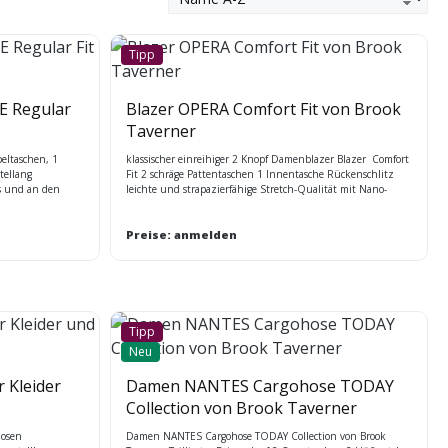
Tipp
E Regular
Blazer OPERA Comfort Fit von Brook
Taverner
eltaschen, 1
klassischer einreihiger 2 Knopf Damenblazer Blazer Comfort
ellang
Fit 2 schräge Pattentaschen 1 Innentasche Rückenschlitz
rs und an den
leichte und strapazierfähige Stretch-Qualität mit Nano-
 Stretch-Qualität
Technologie BT Masstabelle
tem Schattenkaro,
i Gr.40R = 55,5
Preise: anmelden
Tipp
Neu
 Kleider
Damen NANTES Cargohose TODAY
Collection von Brook Taverner
Hosen
Damen NANTES Cargohose TODAY Collection von Brook