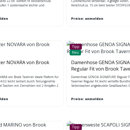
eite 22 cm comfort fit Reißverschluss
Cummerbund verstellbar, 4 gelegte Falten, 
ufen 1 Leistentasche leichte und
Verschluß ca. 15 cm breit breiter STOFFGÜ
Stretch-Qualität mit Nano-Technologie
passend zu Hosen und Kleider für Sophist
ar Maßtabelle BT
Corporate Fashion - leichte und strapazierfä
lden
Qualität mit Nano - Technologie - Größen ver
Preise: anmelden
XL - XXXL - waschbar
Tipp
Neu
er NOVARA von Brook
Damenhose GENOA SIGN
Regular Fit von Brook Tav
RA von Brook Taverner ideale Pssform für
Damenhose GENOA SIGNATURE Regular Fi
4-52 leicht tailliert durch Teilungsnähte
Taverner Regular Fit leicht vertiefte Bundh
d Taschen mit Ziernähten mit 2 Knöpfen 2
Seitentaschen angedeutete Gesäßtaschen G
rustleistentasche 1 Innentasche
halbe Fußweite in Gr.40R = 21 cm leichte
kenschlitz Leichte, strapazierbare Ware
strapazierfähige Stretch-Qualität mit Nano
tung
lden
Preise: anmelden
Tipp