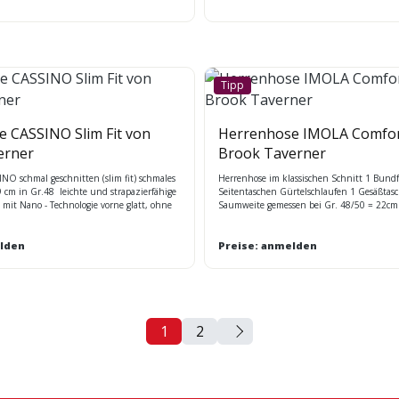
Tipp
 CASSINO Slim Fit von
Herrenhose IMOLA Comfort
erner
Brook Taverner
NO schmal geschnitten (slim fit) schmales
Herrenhose im klassischen Schnitt 1 Bundf
 cm in Gr.48 leichte und strapazierfähige
Seitentaschen Gürtelschlaufen 1 Gesäßtas
t mit Nano - Technologie vorne glatt, ohne
Saumweite gemessen bei Gr. 48/50 = 22cm
tentaschen, Gürtelschlaufen, 1 Gesäßtasche
strapazierfähige Stretch - Qualität mit Nan
azierfähige Stretch - Qualität mit Nano -
maschinenwaschbar Maßtabelle BT
hinenwaschbar Maßtabelle BT
lden
Preise: anmelden
1
2
Seite
Seite