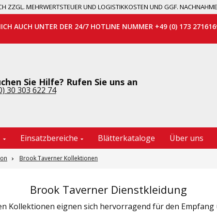
 SICH ZZGL. MEHRWERTSTEUER UND LOGISTIKKOSTEN UND GGF. NACHNAHM
MICH AUCH UNTER DER 24/7 HOTLINE NUMMER +49 (0) 173 271616
chen Sie Hilfe? Rufen Sie uns an
0) 30 303 622 74
e
Einsatzbereiche
Blätterkataloge
Über uns
ion
Brook Taverner Kollektionen
Brook Taverner Dienstkleidung
n Kollektionen eignen sich hervorragend für den Empfang 