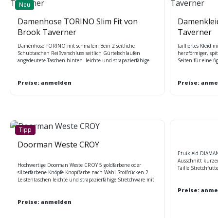
Neu
Damenhose TORINO Slim Fit von
Damenklei
Brook Taverner
Taverner
Damenhose TORINO mit schmalem Bein 2 seitliche
tailliertes Kleid
Schubtaschen Reißverschluss seitlich Gürtelschlaufen
herzförmiger, spi
angedeutete Taschen hinten leichte und strapazierfähige
Seiten für eine f
Stretch-Qualität ausgerüstet mit Nano-Technologie
und strapazierfäh
maschinenwaschbar Gr. 40: Fußweite 12 cm Maßtabelle BT
optimale Bewegung
Preise: anmelden
Regular Gr.34-52
Preise: anme
Tipp
Doorman Weste CROY
Etuikleid DIAMA
Ausschnitt kurze
Hochwertige Doorman Weste CROY 5 goldfarbene oder
Taille Stretchfutt
silberfarbene Knöpfe Knopffarbe nach Wahl Stoffrücken 2
Qualität mit Nano
Leistentaschen leichte und strapazierfähige Stretchware mit
Schattenkaro
Nano Ausrüstung Farben: navy A, navy pin stripe B,
Preise: anme
Charvcoal C, black D, Charcial stripe F, hellgrau G, mid blue
H Größen: 46 (36) - 50 (62)
Preise: anmelden