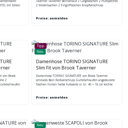
verstellbarer
Taverner Taillierter Beinverlauf 2 Cargotaschen 2 Hüftpatches
RTEL mit Falten
2 Vordertaschen 2 Eingrifftaschen Knopfverschluss
icated und
Schlüsselring aus Metall
hige Stretch -
stellbar: XS - L,
Preise: anmelden
Tipp
Neu
ATURE
Damenhose TORINO SIGNATURE
erner
Slim Fit von Brook Taverner
t von Brook
Damenhose TORINO SIGNATURE von Brook Taverner
öhe 2
schmales Bein Reißverschluss Gürtelschlaufen angedeutete
ürtelschlaufen
Taschen hinten halbe Fußweite in Gr. 40 = 16 cm leichte
 und
und strapazierfähige Stretch-Qualität mit Nano-Technologie
-Technologie
Preise: anmelden
Neu