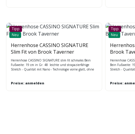
Tipp
Tipp
Neu
Neu
Herrenhose CASSINO SIGNATURE
Herrenhose
Slim Fit von Brook Taverner
Brook Tav
Herrenhose CASSINO SIGNATURE slim fit schmales Bein
Herrenhose CASSI
Fußweite: 19 cm in Gr. 48 leichte und strapazierfähige
Bein Fußweite: 19
Stretch - Qualität mit Nano - Technologie vorne glatt, ohne
Stretch - Qualitä
Bundfalten 2 Seitentaschen, Gürtelschlaufen, 1 Gesäßtasche
Bundfalten 2 Sei
leichte und strapazierfähige Stretch - Qualität mit Nano -
leichte und strap
Technologie maschinenwaschbar Schrittlängen:
Preise: anmelden
Technologie masc
Preise: anme
75cm=Short(S), 80cm=Regular(R), 84cm=Long(L),
Ungesäumt/offen=91,5cm (W)Unfinished