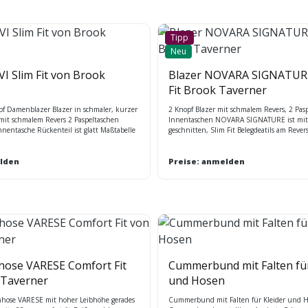
Tipp
Neu
VI Slim Fit von Brook
Blazer NOVARA SIGNATUR
Fit Brook Taverner
pf Damenblazer Blazer in schmaler, kurzer
2 Knopf Blazer mit schmalem Revers, 2 Pasp
t mit schmalem Revers 2 Paspeltaschen
Innentaschen NOVARA SIGNATURE ist mitt
nentasche Rückenteil ist glatt Maßtabelle
geschnitten, Slim Fit Belegdeatils am Reve
Taschenpatten leichte und strapazierfähige
mit Nano-Technologie in sportliche elegan
lden
in 2 Farben navy und grey Rückenlänge be
Preise: anmelden
cm Maßtabelle BT
ose VARESE Comfort Fit
Cummerbund mit Falten für
 Taverner
und Hosen
hose VARESE mit hoher Leibhöhe gerades
Cummerbund mit Falten für Kleider und 