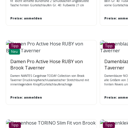
fit leicht vertiefte Bundhöhe 2 Schubtaschen angedeutete
Bein Gr. 40: Fußw
Tasche hinten Gürtelschlaufen Gr. 40: Fußweite 21 cm
vorne Gürtelschla
leichte und strapazierfähige Stretch-Qualität mit Nano-
strapazierfähige 
Technologie Maßtabelle BT
maschinenwaschb
Preise: anmelden
Preise: anme
Tipp
Tipp
Neu
Damen Pro Active Hose RUBY von
Damenblaz
Brook Taverner
Taverner
Damen NANTES Cargohose TODAY Collection von Brook
Damenblazer NOVA
Taverner Druckknopfverschlusselastischer Stretchbund mit
alle Größem von 3
innenliegendem KnopfGürtelschlaufenschräge
hinten Revers un
Seitentaschen2 Hüfttaschen mit Reißverschluss.Größen 34 -
Pattentaschen 1 B
52
Teilungsnähte Rüc
Preise: anmelden
mit Nano Ausrüs
Preise: anme
Tipp
Tipp