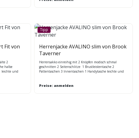
Tipp
 Fit von
Herrenjacke AVALINO slim von Brook
Taverner
alte 2
Herrensakko einreihig mit 2 Knöpfen modisch schmal
che halbe
geschnitten 2 Seitenschlitze 1 Brustleistentasche 2
 leichte und
Pattentaschen 3 Innentaschen 1 Handytasche leichte und
o - Technologie
strapazierfähige Stretch - Qualität mit Nano - Technologie
maschinenwaschbar Maßtabelle BT
Preise: anmelden