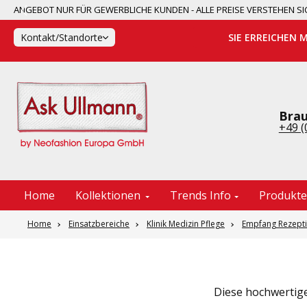
ANGEBOT NUR FÜR GEWERBLICHE KUNDEN - ALLE PREISE VERSTEHEN
springen
Zur Hauptnavigation springen
Kontakt/Standorte
SIE ERREICHEN 
Brau
+49 (
Home
Kollektionen
Trends Info
Produkt
Home
Einsatzbereiche
Klinik Medizin Pflege
Empfang Rezept
Diese hochwertige