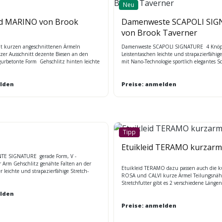
Neu
d MARINO von Brook
Damenweste SCAPOLI SI
von Brook Taverner
 mit kurzen angeschnittenen Ärmeln
Damenweste SCAPOLI SIGNATURE 4 Knöpfe
tzer Ausschnitt dezente Biesen an den
Leistentaschen leichte und strapazierfähige
igurbetonte Form Gehschlitz hinten leichte
mit Nano-Technologie sportlich elegantes S
ige Stretch - Qualität Stretchfutter für
sfreiheit lieferbar in zwei Längen
 und Long Gr.36-48 Maßtabelle BT
lden
Preise: anmelden
Tipp
Etuikleid TERAMO kurzarm
NTE SIGNATURE gerade Form, V -
r Arm Gehschlitz genähte Falten an der
Etuikleid TERAMO dazu passen auch die k
er leichte und strapazierfähige Stretch-
ROSA und CALVI kurze Ärmel Teilungsnäh
-Technologie sportlich elegantes
Stretchfutter gibt es 2 verschiedene Länge
Long
lden
Preise: anmelden