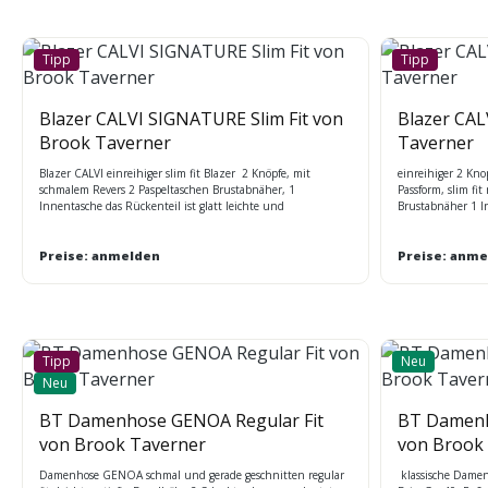
Tipp
Tipp
Blazer CALVI SIGNATURE Slim Fit von
Blazer CAL
Brook Taverner
Taverner
Blazer CALVI einreihiger slim fit Blazer 2 Knöpfe, mit
einreihiger 2 Kno
schmalem Revers 2 Paspeltaschen Brustabnäher, 1
Passform, slim fi
Innentasche das Rückenteil ist glatt leichte und
Brustabnäher 1 In
strapazierfähige Stretch-Qualität mit Nano-Technologie in
BT
sportliche elegantem Schattenkaro, in 2 Farben navy und
grey Rückenlänge bei Gr.40R = 55,5 cm Maßtabelle BT
Preise: anmelden
Preise: anme
Tipp
Neu
Neu
BT Damenhose GENOA Regular Fit
BT Damenh
von Brook Taverner
von Brook
Damenhose GENOA schmal und gerade geschnitten regular
klassische Damen