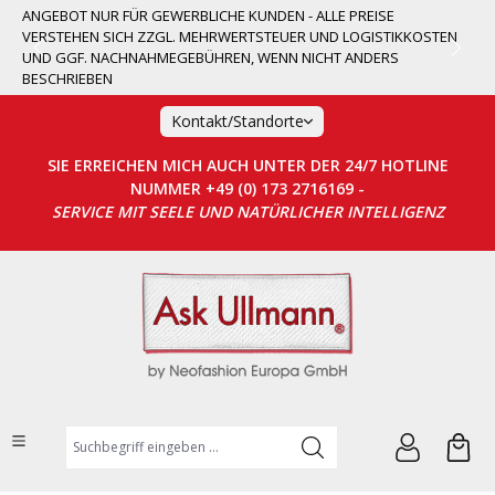
ANGEBOT NUR FÜR GEWERBLICHE KUNDEN - ALLE PREISE
alt springen
VERSTEHEN SICH ZZGL. MEHRWERTSTEUER UND LOGISTIKKOSTEN
UND GGF. NACHNAHMEGEBÜHREN, WENN NICHT ANDERS
BESCHRIEBEN
Kontakt/Standorte
SIE ERREICHEN MICH AUCH UNTER DER 24/7 HOTLINE
NUMMER +49 (0) 173 2716169 -
SERVICE MIT SEELE UND NATÜRLICHER INTELLIGENZ
Suchbegriff eingeben ...