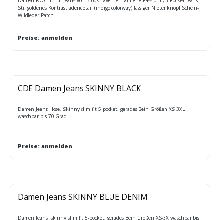
Damen ROCHELLE Jeans von Brook Taverner Taillierte Passform, 5-Pocket-Jeans-
Stil goldenes Kontrastfadendetail (indigo colorway) lässiger Nietenknopf Schein-
Wildleder-Patch
Preise: anmelden
CDE Damen Jeans SKINNY BLACK
Damen Jeans Hose, Skinny slim fit 5-pocket, gerades Bein Größen XS-3XL
waschbar bis 70 Grad
Preise: anmelden
Damen Jeans SKINNY BLUE DENIM
Damen Jeans skinny slim fit 5-pocket, gerades Bein Größen XS-3X waschbar bis