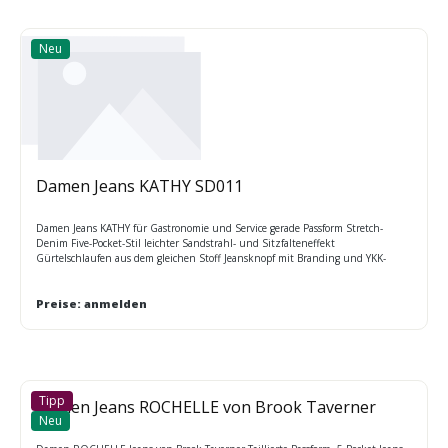
Neu
Damen Jeans KATHY SD011
Damen Jeans KATHY für Gastronomie und Service gerade Passform Stretch-
Denim Five-Pocket-Stil leichter Sandstrahl- und Sitzfalteneffekt
Gürtelschlaufen aus dem gleichen Stoff Jeansknopf mit Branding und YKK-
Reißverschluss vorn Metallnieten an Taschenecken doppelte Steppnähte
Größen: 34 - 46
Preise: anmelden
Tipp
Damen Jeans ROCHELLE von Brook Taverner
Neu