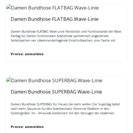
Damen Bundhose FLATBAG Wave-Linie
Damen Bundhose FLATBAG Wave-Linie Flexibilität und Funktionalität der Wave
Flatbag für Damen funktionalen Arbeitshose symmetrisch angeordnete
Seitentaschen vier übereinanderliegende Einschubtaschen, eine Tasche mit
Klappe separate Werkzeug-, Stift - und Zollstockfächer) sowie über geräumige
Gesäßtaschen mit Spezialschnitt verfügbare Größen: 34 - 44
Preise: anmelden
Damen Bundhose SUPERBAG Wave-Linie
Damen Bundhose SUPERBAG für Frauen die mehr wollen Die Superbag bietet
noch mehr Stauraum für den Arbeitseinsatz Feminine Passform in den
Damengrößen 34 – 44 wurde kombiniert mit den Vorzügen der modernen
Arbeitshose große Multifunktionstaschen bieten Raum für Handschuhe,
Schneidwerkzeuge Handwerkzeuge aller Art, Smartphones, Stifte und
Zollstock. verfügbare Größen: 34 - 44
Preise: anmelden