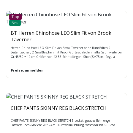
Tipp
Neu
BT Herren Chinohose LEO Slim Fit von Brook
Taverner
Herren Chino Hose LEO Slim Fit von Brook Taverner ohne Bundfalten 2
Seitentaschen, 2 Gesäßtaschen mit Knopf Gürtelschlaufen halbe Saumweite bei
Gr.48/50 = 19 cm Größen von 42-58 Schrittlängen: Short(S)=75cm, Regula
(R)=80 cm, Long(L)=84 cm, offen 91,5cm=Unfinished (W) Wählen sie Hose LEO
classicfit 0418059 oder Hose LEO slimfit 0418058
Preise: anmelden
CHEF PANTS SKINNY REG BLACK STRETCH
CHEF PANTS SKINNY REG BLACK STRETCH 5-pocket, gerades Bein enge
Passform Inch-Größen: 28" - 42" Baumwollmischung, waschbar bis 60 Grad