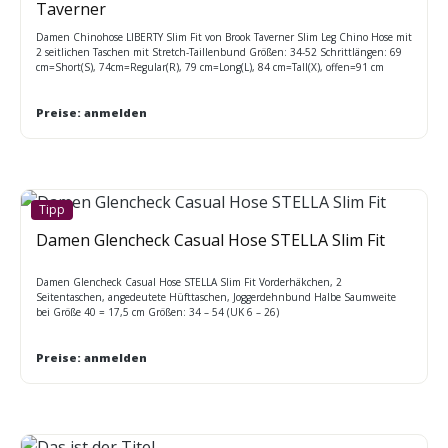
Taverner
Damen Chinohose LIBERTY Slim Fit von Brook Taverner Slim Leg Chino Hose mit
2 seitlichen Taschen mit Stretch-Taillenbund Größen: 34-52 Schrittlängen: 69
cm=Short(S), 74cm=Regular(R), 79 cm=Long(L), 84 cm=Tall(X), offen=91 cm
unfinished(W)
Preise: anmelden
Tipp
Damen Glencheck Casual Hose STELLA Slim Fit
Damen Glencheck Casual Hose STELLA Slim Fit Vorderhäkchen, 2
Seitentaschen, angedeutete Hüfttaschen, Joggerdehnbund Halbe Saumweite
bei Größe 40 = 17,5 cm Größen: 34 – 54 (UK 6 – 26)
Preise: anmelden