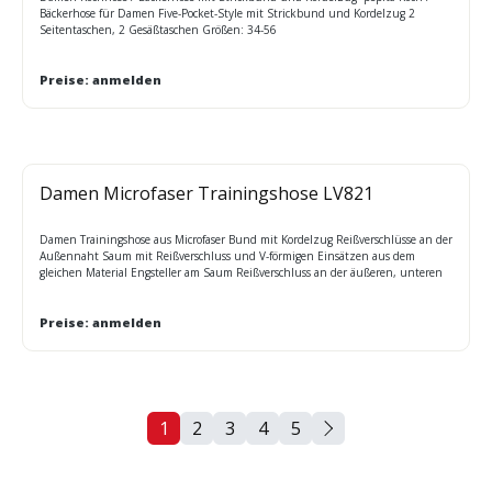
Bäckerhose für Damen Five-Pocket-Style mit Strickbund und Kordelzug 2
Seitentaschen, 2 Gesäßtaschen Größen: 34-56
Preise: anmelden
Damen Microfaser Trainingshose LV821
Damen Trainingshose aus Microfaser Bund mit Kordelzug Reißverschlüsse an der
Außennaht Saum mit Reißverschluss und V-förmigen Einsätzen aus dem
gleichen Material Engsteller am Saum Reißverschluss an der äußeren, unteren
Beinnaht, erleichtert das An- und Ausziehen Sanft angerautes Finish.
Preise: anmelden
1
2
3
4
5
Seite
Seite
Seite
Seite
Seite