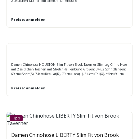
2 seitlichen Taschen mit Stretch- Taillenbund
Preise: anmelden
Damen Chinohose HOUSTON Slim Fit von Brook Taverner Slim Leg Chino Hose
mit 2 seitlichen Taschen mit Stretch-Taillenbund Größen: 34-52 Schrittlängen:
69 cm=Short(S), 74cm=Regular(R), 79 cm=Long(L), 84 cm=Tall(X), offen=91 cm
unfinished(W)
Preise: anmelden
Tipp
Damen Chinohose LIBERTY Slim Fit von Brook