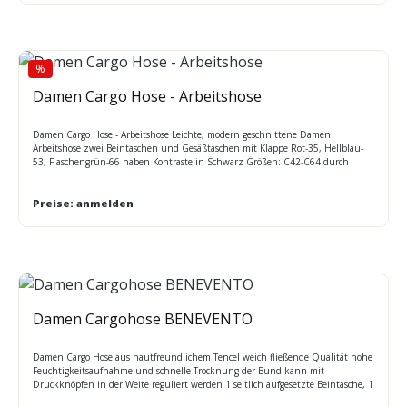
%
Rabatt
Damen Cargo Hose - Arbeitshose
Damen Cargo Hose - Arbeitshose Leichte, modern geschnittene Damen
Arbeitshose zwei Beintaschen und Gesäßtaschen mit Klappe Rot-35, Hellblau-
53, Flaschengrün-66 haben Kontraste in Schwarz Größen: C42-C64 durch
Aufreißen der roten Nähte am Saum kann die Hose um 5 cm verlängert werden.
Preise: anmelden
Damen Cargohose BENEVENTO
Damen Cargo Hose aus hautfreundlichem Tencel weich fließende Qualität hohe
Feuchtigkeitsaufnahme und schnelle Trocknung der Bund kann mit
Druckknöpfen in der Weite reguliert werden 1 seitlich aufgesetzte Beintasche, 1
Gesäßtasche, 2 Seitentaschen waschbar bis 95°Cpflegeleicht, farbecht,