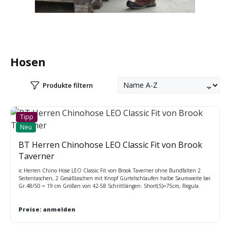
Hosen
Produkte filtern
Tipp
Neu
BT Herren Chinohose LEO Classic Fit von Brook
Taverner
ic Herren Chino Hose LEO Classic Fit von Brook Taverner ohne Bundfalten 2
Seitentaschen, 2 Gesäßtaschen mit Knopf Gürtelschlaufen halbe Saumweite bei
Gr.48/50 = 19 cm Größen von 42-58 Schrittlängen: Short(S)=75cm, Regula
(R)=80 cm, Long(L)=84 cm, offen 91,5cm=Unfinished (W) Wählen sie Hose LEO
classicfit 0418059 oder Hose LEO slimfit 0418058
Preise: anmelden