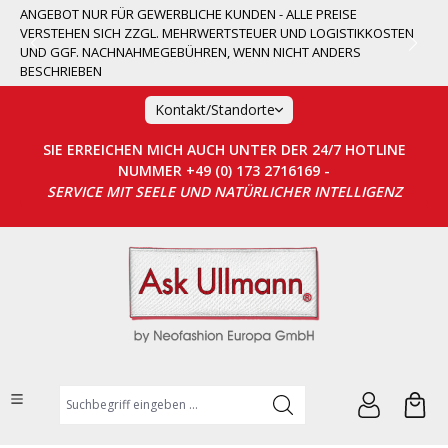
ANGEBOT NUR FÜR GEWERBLICHE KUNDEN - ALLE PREISE
alt springen
VERSTEHEN SICH ZZGL. MEHRWERTSTEUER UND LOGISTIKKOSTEN
UND GGF. NACHNAHMEGEBÜHREN, WENN NICHT ANDERS
BESCHRIEBEN
Kontakt/Standorte
SIE ERREICHEN MICH AUCH UNTER DER 24/7 HOTLINE
NUMMER +49 (0) 173 2716169 -
SERVICE MIT SEELE UND NATÜRLICHER INTELLIGENZ
Suchbegriff eingeben ...