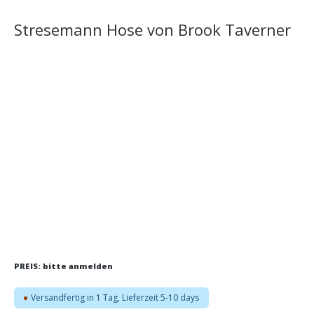
Stresemann Hose von Brook Taverner
Bildergalerie überspringen
PREIS: bitte anmelden
Versandfertig in 1 Tag, Lieferzeit 5-10 days