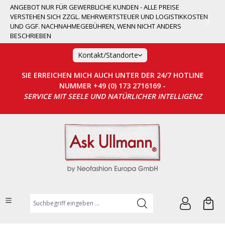
ANGEBOT NUR FÜR GEWERBLICHE KUNDEN - ALLE PREISE
alt springen
VERSTEHEN SICH ZZGL. MEHRWERTSTEUER UND LOGISTIKKOSTEN
UND GGF. NACHNAHMEGEBÜHREN, WENN NICHT ANDERS
BESCHRIEBEN
Kontakt/Standorte
SIE ERREICHEN MICH AUCH UNTER DER 24/7 HOTLINE
NUMMER +49 (0) 173 2716169 -
SERVICE MIT SEELE UND NATÜRLICHER INTELLIGENZ
Suchbegriff eingeben ...