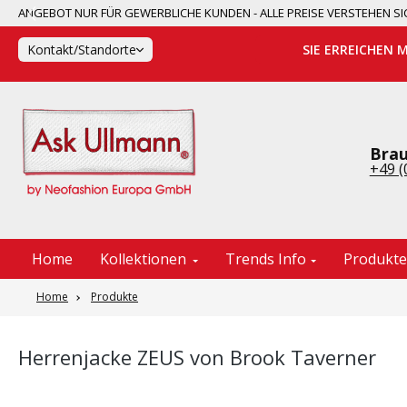
ANGEBOT NUR FÜR GEWERBLICHE KUNDEN - ALLE PREISE VERSTEHEN
springen
Zur Hauptnavigation springen
Kontakt/Standorte
SIE ERREICHEN 
Brau
+49 (
Home
Kollektionen
Trends Info
Produkt
Home
Produkte
Herrenjacke ZEUS von Brook Taverner