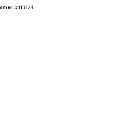
mmer:
0413124