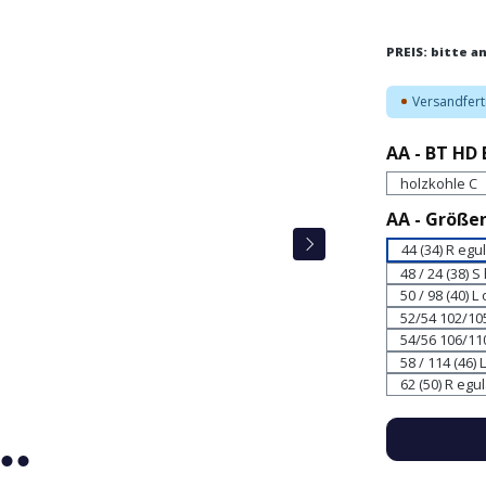
PREIS: bitte 
Versandferti
AA - BT HD 
holzkohle C
AA - Größen
44 (34) R egu
48 / 24 (38) S
50 / 98 (40) L
52/54 102/105
54/56 106/110
58 / 114 (46) 
62 (50) R egu