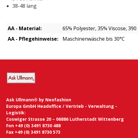
38-48 lang
AA - Material:
65% Polyester, 35% Viscose, 39
AA - Pflegehinweise:
Maschinenwäsche bis 30°C
Ask Ullmann® by Neofashion
Europa GmbH Headoffice / Vertrieb - Verwaltung -
Logistik:
Coswiger Strasse 20 – 06886 Lutherstadt Wittenberg
Fon +49 (0) 3491 8730 488
Fax +49 (0) 3491 8730 573