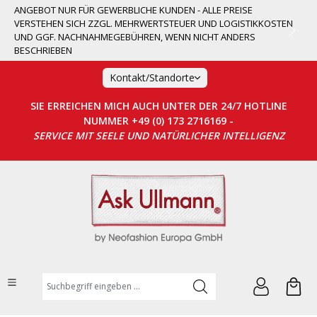
ANGEBOT NUR FÜR GEWERBLICHE KUNDEN - ALLE PREISE
alt springen
VERSTEHEN SICH ZZGL. MEHRWERTSTEUER UND LOGISTIKKOSTEN
UND GGF. NACHNAHMEGEBÜHREN, WENN NICHT ANDERS
BESCHRIEBEN
Kontakt/Standorte
SIE ERREICHEN MICH AUCH UNTER DER 24/7 HOTLINE
NUMMER +49 (0) 173 2716169 -
SERVICE MIT SEELE UND NATÜRLICHER INTELLIGENZ
Suchbegriff eingeben ...