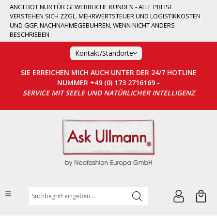
ANGEBOT NUR FÜR GEWERBLICHE KUNDEN - ALLE PREISE
alt springen
VERSTEHEN SICH ZZGL. MEHRWERTSTEUER UND LOGISTIKKOSTEN
UND GGF. NACHNAHMEGEBÜHREN, WENN NICHT ANDERS
BESCHRIEBEN
Kontakt/Standorte
SIE ERREICHEN MICH AUCH UNTER DER 24/7 HOTLINE
NUMMER +49 (0) 173 2716169 -
SERVICE MIT SEELE UND NATÜRLICHER INTELLIGENZ
Suchbegriff eingeben ...