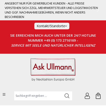
ANGEBOT NUR FÜR GEWERBLICHE KUNDEN - ALLE PREISE
alt springen
VERSTEHEN SICH ZZGL. MEHRWERTSTEUER UND LOGISTIKKOSTEN
UND GGF. NACHNAHMEGEBÜHREN, WENN NICHT ANDERS
BESCHRIEBEN
Kontakt/Standorte
SIE ERREICHEN MICH AUCH UNTER DER 24/7 HOTLINE
NUMMER +49 (0) 173 2716169 -
SERVICE MIT SEELE UND NATÜRLICHER INTELLIGENZ
Suchbegriff eingeben ...