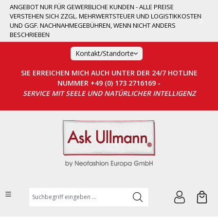
ANGEBOT NUR FÜR GEWERBLICHE KUNDEN - ALLE PREISE
alt springen
VERSTEHEN SICH ZZGL. MEHRWERTSTEUER UND LOGISTIKKOSTEN
UND GGF. NACHNAHMEGEBÜHREN, WENN NICHT ANDERS
BESCHRIEBEN
Kontakt/Standorte
SIE ERREICHEN MICH AUCH UNTER DER 24/7 HOTLINE
NUMMER +49 (0) 173 2716169 -
SERVICE MIT SEELE UND NATÜRLICHER INTELLIGENZ
Suchbegriff eingeben ...