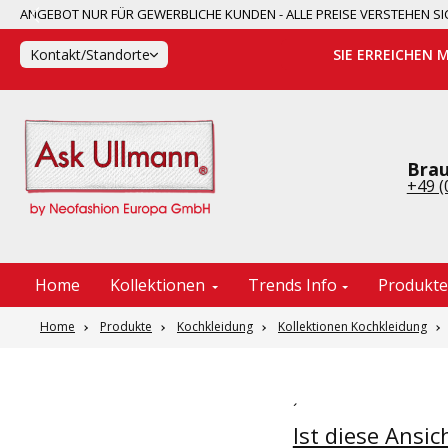
ANGEBOT NUR FÜR GEWERBLICHE KUNDEN - ALLE PREISE VERSTEHEN
springen
Zur Hauptnavigation springen
Kontakt/Standorte
SIE ERREICHEN 
Brau
+49 (
Home
Kollektionen
Trends Info
Produkt
Home
Produkte
Kochkleidung
Kollektionen Kochkleidung
´
Ist diese Ansic