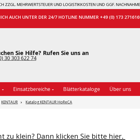
 SICH ZZGL. MEHRWERTSTEUER UND LOGISTIKKOSTEN UND GGF. NACHNAHM
MICH AUCH UNTER DER 24/7 HOTLINE NUMMER +49 (0) 173 271616
chen Sie Hilfe? Rufen Sie uns an
0) 30 303 622 74
e
Einsatzbereiche
Blätterkataloge
Über uns
KENTAUR
Katalog KENTAUR HoReCA
ht zu klein? Dann klicken Sie bitte hier.